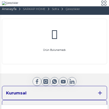
Anasayfa
SARKAP HOME
Sofra
Çerezlikler
Ürün Bulunamadı.
Kurumsal
Aydınlatma Metinleri