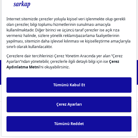
Üyelik
Yardım
Popüler Kategoriler
info@sarkap.com
İletişim Bilgilerimiz
Müşteri Hizmetleri
0549 270 72 72
0549 270 72 72
2025 Forest - IdeaSoft Next © Tüm hakları saklıdır.
256Bit SSL
Sertifikası ile %100 güvenli alışveriş!
WhatsApp Destek
ideasoft
ile
e-
hazırlandı.
ticaret
0
paketleri