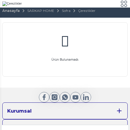
Anasayfa
SARKAP HOME
Sofra
Çerezlikler
Ürün Bulunamadı.
Kurumsal
Aydınlatma Metinleri