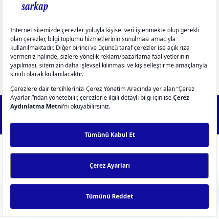
Üyelik
Yardım
Popüler Kategoriler
info@sarkap.com
İletişim Bilgilerimiz
Müşteri Hizmetleri
0549 270 72 72
0549 270 72 72
2025 Forest - IdeaSoft Next © Tüm hakları saklıdır.
256Bit SSL
Sertifikası ile %100 güvenli alışveriş!
WhatsApp Destek
ideasoft
ile
e-
hazırlandı.
ticaret
0
paketleri