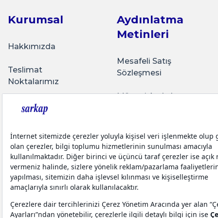
Kurumsal
Aydınlatma
Metinleri
Hakkımızda
Mesafeli Satış
Teslimat
Sözleşmesi
Noktalarımız
Müşteri Aydınlatma
Üyelik Sözleşmesi
Metni
Bize Ulaşın
İletişim Aydınlatma
Metni
Sarkap Blog
Teslimat Koşulları
Yatırımcı İlişkileri
Kişisel Verilerin
Korunması