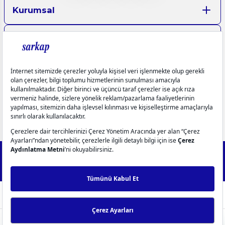
Kurumsal
Aydınlatma Metinleri
Üyelik
Yardım
Popüler Kategoriler
info@sarkap.com
İletişim Bilgilerimiz
Müşteri Hizmetleri
0549 270 72 72
0549 270 72 72
2025 Forest - IdeaSoft Next © Tüm hakları saklıdır.
256Bit SSL
Sertifikası ile %100 güvenli alışveriş!
WhatsApp Destek
ideasoft
ile
e-
hazırlandı.
ticaret