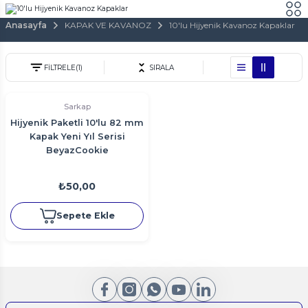
Anasayfa
KAPAK VE KAVANOZ
10'lu Hijyenik Kavanoz Kapaklar
FİLTRELE
(1)
SIRALA
Sarkap
Hijyenik Paketli 10'lu 82 mm
Kapak Yeni Yıl Serisi
BeyazCookie
₺50,00
Sepete Ekle