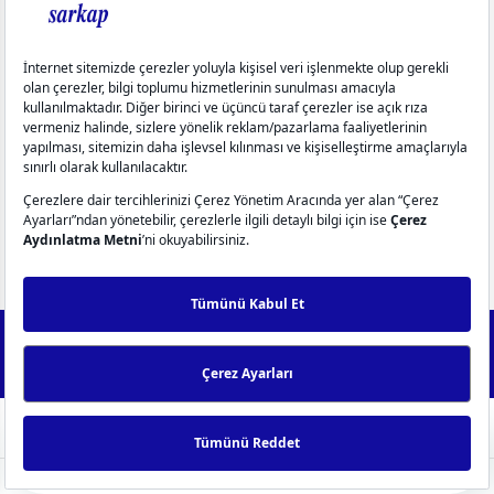
Kurumsal
Aydınlatma Metinleri
Üyelik
Yardım
Popüler Kategoriler
info@sarkap.com
İletişim Bilgilerimiz
Müşteri Hizmetleri
WhatsApp Destek
0549 270 72 72
0549 270 72 72
2025 Forest - IdeaSoft Next © Tüm hakları saklıdır.
256Bit SSL
Sertifikası ile %100 güvenli alışveriş!
ideasoft
ile
e-
hazırlandı.
ticaret