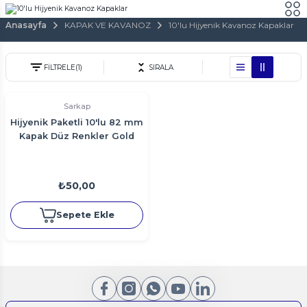
Anasayfa
KAPAK VE KAVANOZ
10'lu Hijyenik Kavanoz Kapaklar
FİLTRELE
(1)
SIRALA
Sarkap
Hijyenik Paketli 10'lu 82 mm
Kapak Düz Renkler Gold
₺50,00
Sepete Ekle