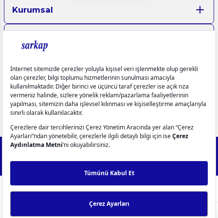
Kurumsal
Aydınlatma Metinleri
Üyelik
Yardım
Popüler Kategoriler
info@sarkap.com
İletişim Bilgilerimiz
Müşteri Hizmetleri
0549 270 72 72
0549 270 72 72
2025 Forest - IdeaSoft Next © Tüm hakları saklıdır.
256Bit SSL
Sertifikası ile %100 güvenli alışveriş!
WhatsApp Destek
ideasoft
ile
e-
hazırlandı.
ticaret