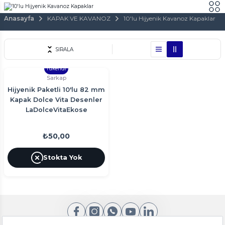
Anasayfa
KAPAK VE KAVANOZ
10'lu Hijyenik Kavanoz Kapaklar
SIRALA
Tükendi
Sarkap
Hijyenik Paketli 10'lu 82 mm
Kapak Dolce Vita Desenler
LaDolceVitaEkose
₺50,00
Stokta Yok