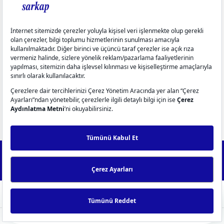
Kurumsal
Aydınlatma Metinleri
Üyelik
Yardım
Popüler Kategoriler
info@sarkap.com
İletişim Bilgilerimiz
Müşteri Hizmetleri
WhatsApp Destek
0549 270 72 72
0549 270 72 72
2025 Forest - IdeaSoft Next © Tüm hakları saklıdır.
256Bit SSL
Sertifikası ile %100 güvenli alışveriş!
ideasoft
ile
e-
hazırlandı.
ticaret