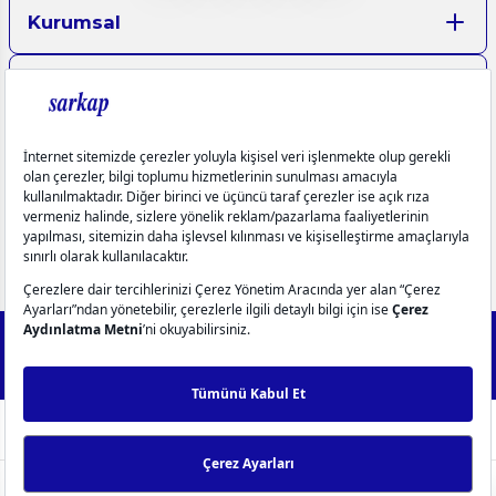
Kurumsal
Aydınlatma Metinleri
Üyelik
Yardım
Popüler Kategoriler
info@sarkap.com
İletişim Bilgilerimiz
Müşteri Hizmetleri
0549 270 72 72
0549 270 72 72
2025 Forest - IdeaSoft Next © Tüm hakları saklıdır.
256Bit SSL
Sertifikası ile %100 güvenli alışveriş!
WhatsApp Destek
ideasoft
ile
e-
hazırlandı.
ticaret