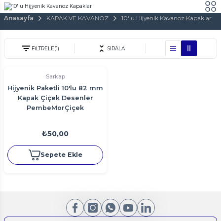
Anasayfa
KAPAK VE KAVANOZ
10'lu Hijyenik Kavanoz Kapaklar
FİLTRELE
(1)
SIRALA
Sarkap
Hijyenik Paketli 10'lu 82 mm
Kapak Çiçek Desenler
PembeMorÇiçek
₺50,00
Sepete Ekle