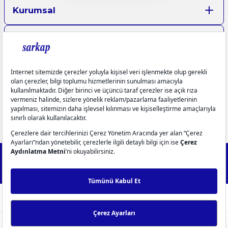
Kurumsal
Aydınlatma Metinleri
Üyelik
Yardım
Popüler Kategoriler
info@sarkap.com
İletişim Bilgilerimiz
Müşteri Hizmetleri
0549 270 72 72
0549 270 72 72
2025 Forest - IdeaSoft Next © Tüm hakları saklıdır.
256Bit SSL
Sertifikası ile %100 güvenli alışveriş!
WhatsApp Destek
ideasoft
ile
e-
hazırlandı.
ticaret