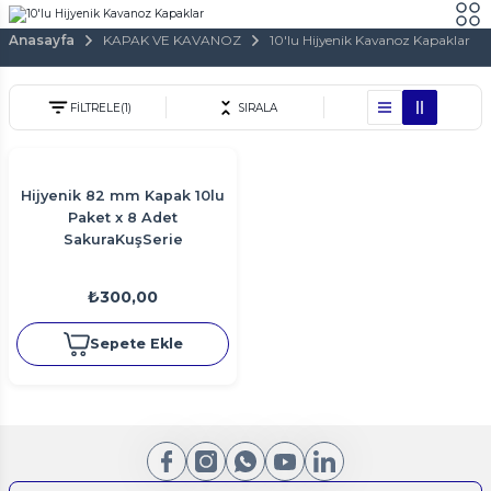
Anasayfa
KAPAK VE KAVANOZ
10'lu Hijyenik Kavanoz Kapaklar
FİLTRELE
(1)
SIRALA
Hijyenik 82 mm Kapak 10lu
Paket x 8 Adet
SakuraKuşSerie
₺300,00
Sepete Ekle