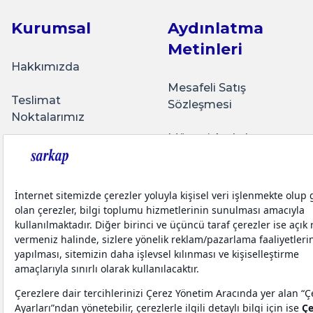
Kurumsal
Aydınlatma
Metinleri
Hakkımızda
Mesafeli Satış
Teslimat
Sözleşmesi
Noktalarımız
Müşteri Aydınlatma
Üyelik Sözleşmesi
Metni
Bize Ulaşın
İletişim Aydınlatma
Metni
Sarkap Blog
Teslimat Koşulları
Yatırımcı İlişkileri
Kişisel Verilerin
Korunması