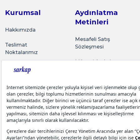
Kurumsal
Aydınlatma
Metinleri
Hakkımızda
Mesafeli Satış
Teslimat
Sözleşmesi
Noktalarımız
Müşteri Aydınlatma
Üyelik Sözleşmesi
Metni
Bize Ulaşın
İletişim Aydınlatma
Metni
Sarkap Blog
Teslimat Koşulları
Yatırımcı İlişkileri
Kişisel Verilerin
Korunması