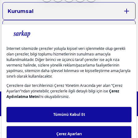
Kurumsal
Aydınlatma Metinleri
Üyelik
Yardım
Popüler Kategoriler
info@sarkap.com
İletişim Bilgilerimiz
Müşteri Hizmetleri
0549 270 72 72
0549 270 72 72
2025 Forest - IdeaSoft Next © Tüm hakları saklıdır.
256Bit SSL
Sertifikası ile %100 güvenli alışveriş!
WhatsApp Destek
ideasoft
ile
e-