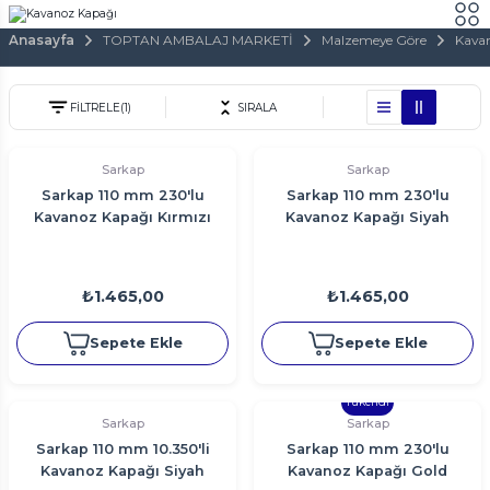
Anasayfa
TOPTAN AMBALAJ MARKETİ
Malzemeye Göre
Kava
FİLTRELE
(1)
SIRALA
Sarkap
Sarkap
Sarkap 110 mm 230'lu
Sarkap 110 mm 230'lu
Kavanoz Kapağı Kırmızı
Kavanoz Kapağı Siyah
₺1.465,00
₺1.465,00
Sepete Ekle
Sepete Ekle
Tükendi
Sarkap
Sarkap
Sarkap 110 mm 10.350'li
Sarkap 110 mm 230'lu
Kavanoz Kapağı Siyah
Kavanoz Kapağı Gold