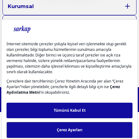
Kurumsal
Aydınlatma Metinleri
Üyelik
Yardım
Popüler Kategoriler
info@sarkap.com
İletişim Bilgilerimiz
Müşteri Hizmetleri
0549 270 72 72
0549 270 72 72
2025 Forest - IdeaSoft Next © Tüm hakları saklıdır.
256Bit SSL
Sertifikası ile %100 güvenli alışveriş!
WhatsApp Destek
ideasoft
ile
e-
hazırlandı.
ticaret