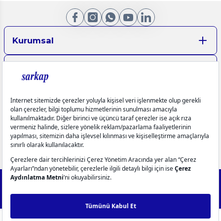
Kurumsal
Aydınlatma Metinleri
Üyelik
Yardım
Popüler Kategoriler
info@sarkap.com
İletişim Bilgilerimiz
Müşteri Hizmetleri
0549 270 72 72
0549 270 72 72
2025 Forest - IdeaSoft Next © Tüm hakları saklıdır.
256Bit SSL