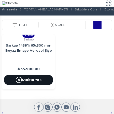
Anasayfa
TOPTAN AMBALAJ MARKETİ
Sektörlere Göre
Otomo
FİLTRELE
SIRALA
Tükendi
Sarkap
Sarkap 1438'li 65x300 mm
Beyaz Emaye Aerosol Şişe
₺35.900,00
Stokta Yok