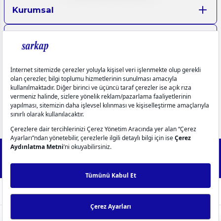
Kurumsal
Aydınlatma Metinleri
Üyelik
Yardım
Popüler Kategoriler
info@sarkap.com
İletişim Bilgilerimiz
Müşteri Hizmetleri
0549 270 72 72
0549 270 72 72
2025 Forest - IdeaSoft Next © Tüm hakları saklıdır.
256Bit SSL
Sertifikası ile %100 güvenli alışveriş!
WhatsApp Destek
ideasoft
ile
e-
hazırlandı.
ticaret