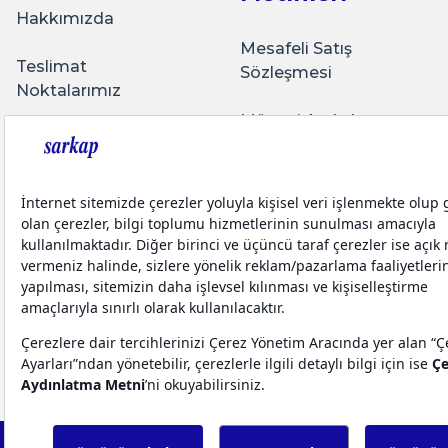
Hakkımızda
Mesafeli Satış
Teslimat
Sözleşmesi
Noktalarımız
Müşteri Aydınlatma
Üyelik Sözleşmesi
Metni
Bize Ulaşın
İletişim Aydınlatma
Metni
Sarkap Blog
Teslimat Koşulları
Yatırımcı İlişkileri
Kişisel Verilerin
Korunması
Numune Talep
Formu
info@sarkap.com
İletişim Bilgilerimiz