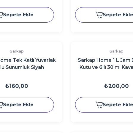
Sepete Ekle
Sepete Ekl
Sarkap
Sarkap
ome Tek Katlı Yuvarlak
Sarkap Home 1 L Jam D
lu Sunumluk Siyah
Kutu ve 6'lı 30 ml Kav
140X65 mm Kırm
₺160,00
₺200,00
Sepete Ekle
Sepete Ekl