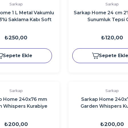
Sarkap
Sarkap
ome 1 L Metal Vakumlu
Sarkap Home 24 cm 2'l
3'lü Saklama Kabı Soft
Sunumluk Tepsi 
üyük Boy 90x160 mm.
Krem
₺250,00
₺120,00
Sepete Ekle
Sepete Ekl
Sarkap
Sarkap
p Home 240x76 mm
Sarkap Home 240
n Whispers Kurabiye
Garden Whispers Ku
Kutusu Yeşil
Kutusu Pemb
₺200,00
₺200,00