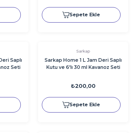
e
Sepete Ekle
Sarkap
eri Saplı
Sarkap Home 1 L Jam Deri Saplı
anoz Seti
Kutu ve 6'lı 30 ml Kavanoz Seti
ızı
140X65 mm VintageDesen
₺200,00
e
Sepete Ekle