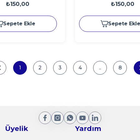
₺150,00
₺150,00
Sepete Ekle
Sepete Ekl
1
2
3
4
..
8
Üyelik
Yardım