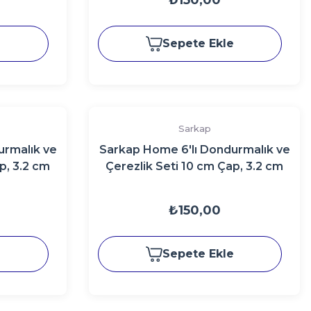
₺150,00
e
Sepete Ekle
Sarkap
urmalık ve
Sarkap Home 6'lı Dondurmalık ve
p, 3.2 cm
Çerezlik Seti 10 cm Çap, 3.2 cm
nes
Yükseklik BRONZ
₺150,00
e
Sepete Ekle