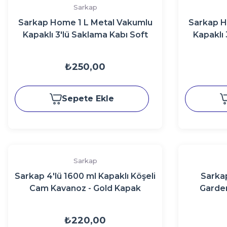
Sarkap
Sarkap Home 1 L Metal Vakumlu
Sarkap H
Kapaklı 3'lü Saklama Kabı Soft
Kapaklı 
Touch Büyük Boy 90x160 mm.
Touch B
EskitmeSiyah
₺250,00
Sepete Ekle
Sarkap
Sarkap 4'lü 1600 ml Kapaklı Köşeli
Sarka
Cam Kavanoz - Gold Kapak
Garde
₺220,00