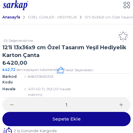
Anasayfa
ÖZEL GÜNLER - HEDİYELİK
12'li 13x36x9 cm Özel Tasarı
(0) Değerlendirme
12'li 13x36x9 cm Özel Tasarım Yeşil Hediyelik
Karton Çanta
₺420,00
₺42,72
den başlayan taksitlerle!
Taksit Seçenekleri
Barkod
8683318651335
Kodu
Havale
407,40 TL (%3,00 havale
indirimi)
Sepete Ekle
2 İş Gününde Kargoda