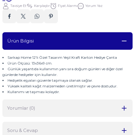
Tavsiye Et
Karşılaştır
Fiyat Alarmı
Yorum Yaz
Ürün Bilgisi
Sarkap Home 12'li Özel Tasarım Yeşil Kraft Karton Hediye Çanta
Ürün Ölçüsü: 13x36x9 cm.
Günlük yaşantıda kullanımın yanı sıra doğum günleri ve diğer özel
günlerde hediyeler için kullanılır.
Hediyelik eşyaları güvenle taşımaya olanak sağlar.
Yüksek kaliteli kağıt malzemeden üretilmiştir ve çevre dostudur.
Kullanımı ve taşıması kolaydır.
Yorumlar (0)
Soru & Cevap
Bu ürüne ilk yorumu siz yapın!