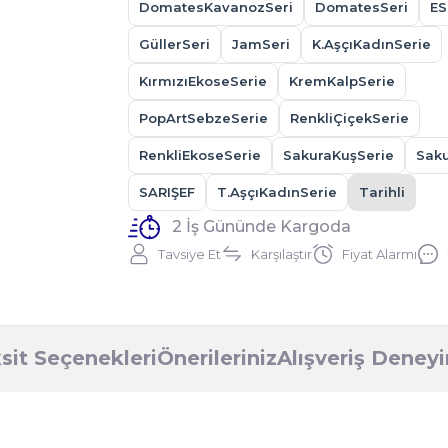
DomatesKavanozSeri
DomatesSeri
ES
GüllerSeri
JamSeri
K.AşçıKadınSerie
KırmızıEkoseSerie
KremKalpSerie
PopArtSebzeSerie
RenkliÇiçekSerie
RenkliEkoseSerie
SakuraKuşSerie
Saku
SARIŞEF
T.AşçıKadınSerie
Tarihli
2 İş Gününde Kargoda
Tavsiye Et
Karşılaştır
Fiyat Alarmı
sit Seçenekleri
Önerileriniz
Alışveriş Deney