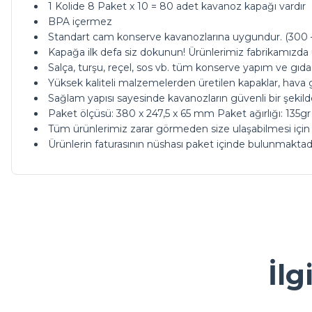
1 Kolide 8 Paket x 10 = 80 adet kavanoz kapağı vardır
BPA içermez
Standart cam konserve kavanozlarına uygundur. (300 –
Kapağa ilk defa siz dokunun! Ürünlerimiz fabrikamızda ul
Salça, turşu, reçel, sos vb. tüm konserve yapım ve gıda 
Yüksek kaliteli malzemelerden üretilen kapaklar, hava g
Sağlam yapısı sayesinde kavanozların güvenli bir şekild
Paket ölçüsü: 380 x 247,5 x 65 mm Paket ağırlığı: 135gr 
Tüm ürünlerimiz zarar görmeden size ulaşabilmesi için
Ürünlerin faturasının nüshası paket içinde bulunmaktadı
ürünleriniz çok güzel kargoda da bi tık daha ucuz olsanız ç
Bu ürünün fiyat bilgisi, resim, ürün açıklamalarında ve diğer ko
Görüş ve önerileriniz için teşekkür ederiz.
M... A... | 13/05/2026
Ürün resmi kalitesiz, bozuk veya görüntülenemiyor.
İlg
Kolay ve ulaşılabilir
Ürün açıklamasında eksik bilgiler bulunuyor.
Y... A... | 23/04/2026
Ürün bilgilerinde hatalar bulunuyor.