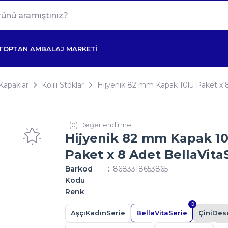
TOPTAN AMBALAJ MARKETİ
Kapaklar
Kolili Stoklar
Hijyenik 82 mm Kapak 10lu Paket x 8
(0) Değerlendirme
Hijyenik 82 mm Kapak 10
Paket x 8 Adet BellaVita
Barkod
8683318653865
Kodu
Renk
AşçıKadınSerie
BellaVitaSerie
ÇiniDes