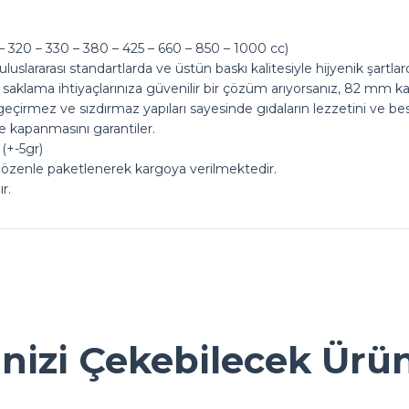
 320 – 330 – 380 – 425 – 660 – 850 – 1000 cc)
uslararası standartlarda ve üstün baskı kalitesiyle hijyenik şartl
saklama ihtiyaçlarınıza güvenilir bir çözüm arıyorsanız, 82 mm kapa
eçirmez ve sızdırmaz yapıları sayesinde gıdaların lezzetini ve bes
e kapanmasını garantiler.
(+-5gr)
 özenle paketlenerek kargoya verilmektedir.
r.
ok seviniriz
nularda yetersiz gördüğünüz noktaları öneri formunu kullanarak tarafımız
Ürün hakkında henüz soru sorulmamış.
Bu ürüne ilk yorumu siz yapın!
inizi Çekebilecek Ürü
Yorum Yaz
Soru Sor