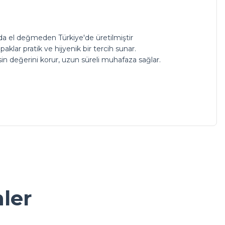
arda el değmeden Türkiye'de üretilmiştir
klar pratik ve hijyenik bir tercih sunar.
in değerini korur, uzun süreli muhafaza sağlar.
a iletebilirsiniz.
nler