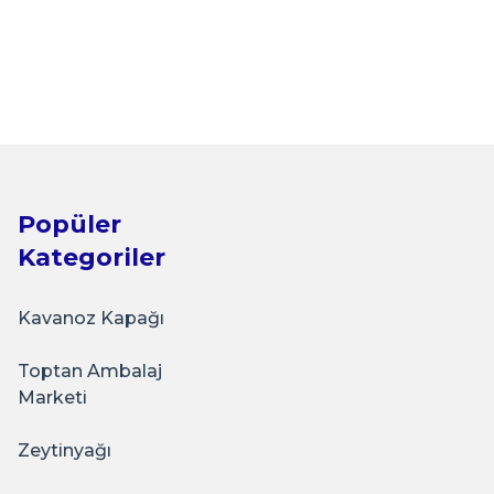
 Adet DörtDesen
Popüler
Kategoriler
Kavanoz Kapağı
Toptan Ambalaj
 x 32 Adet ŞefKahverengi-DomatesSeri
Marketi
Zeytinyağı
.120,00