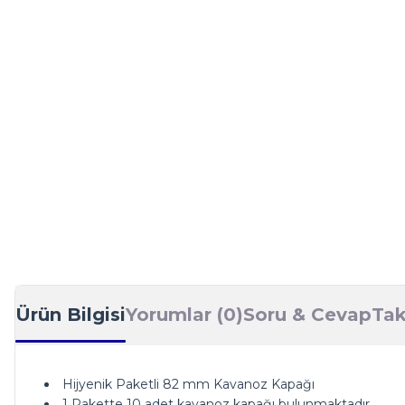
Ürün Bilgisi
Yorumlar (0)
Soru & Cevap
Tak
Hijyenik Paketli 82 mm Kavanoz Kapağı
1 Pakette 10 adet kavanoz kapağı bulunmaktadır