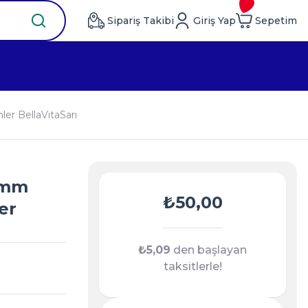
Sipariş Takibi
Giriş Yap
Sepetim
er BellaVitaSarı
2 mm
₺50,00
er
₺5,09
den başlayan
taksitlerle!