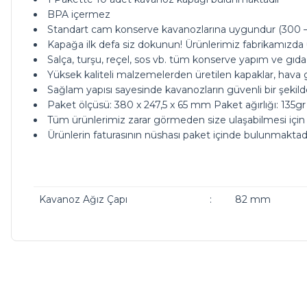
BPA içermez
Standart cam konserve kavanozlarına uygundur (300 – 
Kapağa ilk defa siz dokunun! Ürünlerimiz fabrikamızda ul
Salça, turşu, reçel, sos vb. tüm konserve yapım ve gıda 
Yüksek kaliteli malzemelerden üretilen kapaklar, hava g
Sağlam yapısı sayesinde kavanozların güvenli bir şekil
Paket ölçüsü: 380 x 247,5 x 65 mm Paket ağırlığı: 135gr 
Tüm ürünlerimiz zarar görmeden size ulaşabilmesi için
Ürünlerin faturasının nüshası paket içinde bulunmaktad
Kavanoz Ağız Çapı
:
82 mm
ürünleriniz çok güzel kargoda da bi tık daha ucuz olsanız ç
Bu ürünün fiyat bilgisi, resim, ürün açıklamalarında ve diğer ko
Görüş ve önerileriniz için teşekkür ederiz.
M... A... | 13/05/2026