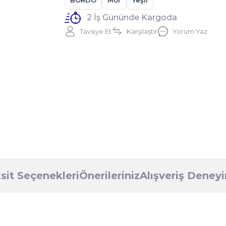
BORDO
Mor
Yeşil
2 İş Gününde Kargoda
Tavsiye Et
Karşılaştır
Yorum Yaz
sit Seçenekleri
Önerileriniz
Alışveriş Deney