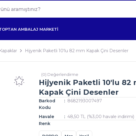
TOPTAN AMBALAJ MARKETİ
Kapaklar
Hijyenik Paketli 10'lu 82 mm Kapak Çini Desenler
(0) Değerlendirme
Hijyenik Paketli 10'lu 8
Kapak Çini Desenler
Barkod
8682193007497
Kodu
Havale
48,50 TL (%3,00 havale indirimi)
Renk