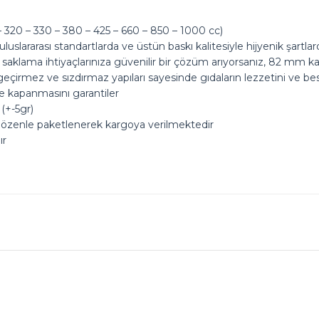
320 – 330 – 380 – 425 – 660 – 850 – 1000 cc)
uslararası standartlarda ve üstün baskı kalitesiyle hijyenik şartl
saklama ihtiyaçlarınıza güvenilir bir çözüm arıyorsanız, 82 mm kapa
eçirmez ve sızdırmaz yapıları sayesinde gıdaların lezzetini ve be
de kapanmasını garantiler
(+-5gr)
 özenle paketlenerek kargoya verilmektedir
ır
ok seviniriz
nularda yetersiz gördüğünüz noktaları öneri formunu kullanarak tarafımız
Ürün hakkında henüz soru sorulmamış.
Bu ürüne ilk yorumu siz yapın!