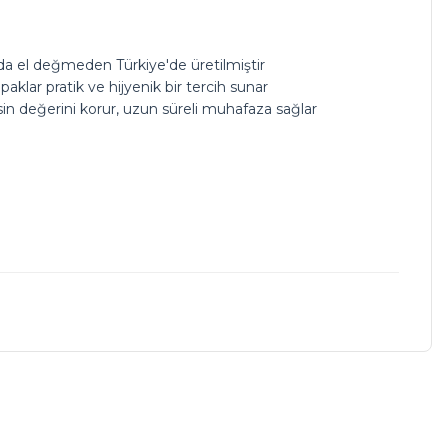
arda el değmeden Türkiye'de üretilmiştir
klar pratik ve hijyenik bir tercih sunar
sin değerini korur, uzun süreli muhafaza sağlar
a iletebilirsiniz.