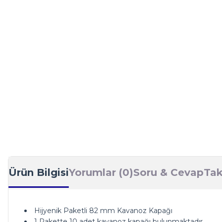
Ürün Bilgisi
Yorumlar (0)
Soru & Cevap
Tak
Hijyenik Paketli 82 mm Kavanoz Kapağı
1 Pakette 10 adet kavanoz kapağı bulunmaktadır