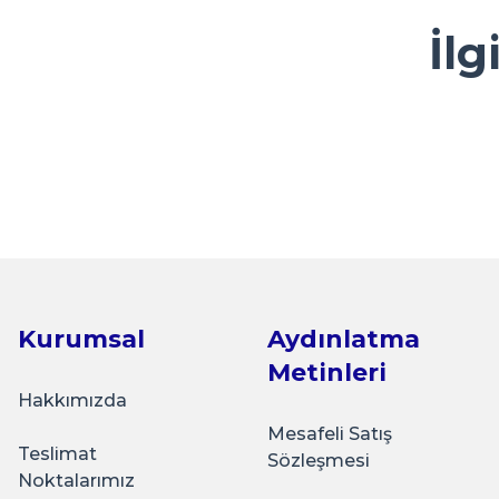
Ürün resmi kalitesiz, bozuk veya görüntülenemiyor.
İlg
Kolay ve ulaşılabilir
Ürün açıklamasında eksik bilgiler bulunuyor.
Y... A... | 23/04/2026
Ürün bilgilerinde hatalar bulunuyor.
Ürün fiyatı diğer sitelerden daha pahalı.
çok sık ziyaret ettiğim bir alışveriş sitesi olmaya başlad
Sarkap
Bu ürüne benzer farklı alternatifler olmalı.
güzel bir firma.
Hijyenik Paketli 10'lu 82 mm Kapak - With Love S
K... Ç... | 22/04/2026
Basit kullanışlı arayüz
₺50,00
E... G... | 23/03/2026
Kurumsal
Aydınlatma
Sepete Ekle
Metinleri
Tohum Saklamak için çok güzel
Hakkımızda
İ... A... | 15/03/2026
Mesafeli Satış
Teslimat
Sözleşmesi
Sarkap
Noktalarımız
İyi memnunum
Hijyenik Paketli 10'lu 82 mm Kapak - Jams Cherry