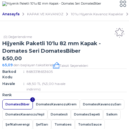
Anasayfa
KAPAK VE KAVANOZ
10'lu Hijyenik Kavanoz Kapaklar
(0) Değerlendirme
Hijyenik Paketli 10'lu 82 mm Kapak -
Domates Seri DomatesBiber
₺50,00
₺5,09
den başlayan taksitlerle!
Taksit Seçenekleri
Barkod
8683318653605
Kodu
Havale
48,50 TL (%3,00 havale
indirimi)
Renk
DomatesBiber
DomatesKavanozuKrem
DomatesKavanozuSarı
DomatesKavanozuYeşil
Domatesli
DomatesSepeti
Salkım
ŞefKahverengi
ŞefSarı
Tomatoes
TomatoSauce