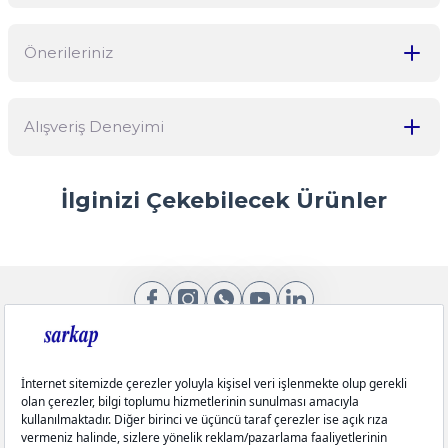
Önerileriniz
Soru Sor
Bu ürünün fiyat bilgisi, resim, ürün açıklamalarında ve diğer
Alışveriş Deneyimi
konularda yetersiz gördüğünüz noktaları öneri formunu kullanarak
tarafımıza iletebilirsiniz.
Görüş ve önerileriniz için teşekkür ederiz.
ürünleriniz çok güzel kargoda da bi
İlginizi Çekebilecek Ürünler
tık daha ucuz olsanız çok seviniriz
Ürün resmi kalitesiz, bozuk veya görüntülenemiyor.
M... A... | 13/05/2026
Ürün açıklamasında eksik bilgiler bulunuyor.
Sarkap
Ürün bilgilerinde hatalar bulunuyor.
Hijyenik Paketli 10'lu 82 mm Kapak - With Love Seri Handmad
Kolay ve ulaşılabilir
Ürün fiyatı diğer sitelerden daha pahalı.
Y... A... | 23/04/2026
Bu ürüne benzer farklı alternatifler olmalı.
Kurumsal
₺50,00
çok sık ziyaret ettiğim bir alışveriş
sitesi olmaya başladı. ambalaj
Aydınlatma Metinleri
konusunda gerçekten güzel bir
Sepete Ekle
firma.