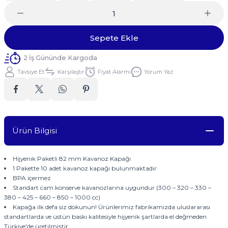
Sepete Ekle
2 İş Gününde Kargoda
Tavsiye Et
Karşılaştır
Fiyat Alarmı
Yorum Yaz
Ürün Bilgisi
Hijyenik Paketli 82 mm Kavanoz Kapağı
1 Pakette 10 adet kavanoz kapağı bulunmaktadır
BPA içermez
Standart cam konserve kavanozlarına uygundur (300 – 320 – 330 –
380 – 425 – 660 – 850 – 1000 cc)
Kapağa ilk defa siz dokunun! Ürünlerimiz fabrikamızda uluslararası
standartlarda ve üstün baskı kalitesiyle hijyenik şartlarda el değmeden
Türkiye'de üretilmiştir