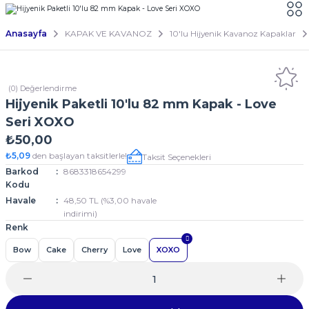
Anasayfa
KAPAK VE KAVANOZ
10'lu Hijyenik Kavanoz Kapaklar
(0) Değerlendirme
Hijyenik Paketli 10'lu 82 mm Kapak - Love
Seri XOXO
₺50,00
₺5,09
den başlayan taksitlerle!
Taksit Seçenekleri
Barkod
8683318654299
Kodu
Havale
48,50 TL (%3,00 havale
indirimi)
Renk
Bow
Cake
Cherry
Love
XOXO