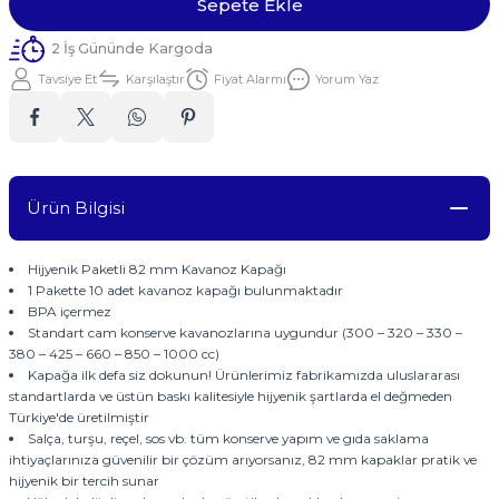
Sepete Ekle
2 İş Gününde Kargoda
Tavsiye Et
Karşılaştır
Fiyat Alarmı
Yorum Yaz
Ürün Bilgisi
Hijyenik Paketli 82 mm Kavanoz Kapağı
1 Pakette 10 adet kavanoz kapağı bulunmaktadır
BPA içermez
Standart cam konserve kavanozlarına uygundur (300 – 320 – 330 –
380 – 425 – 660 – 850 – 1000 cc)
Kapağa ilk defa siz dokunun! Ürünlerimiz fabrikamızda uluslararası
standartlarda ve üstün baskı kalitesiyle hijyenik şartlarda el değmeden
Türkiye'de üretilmiştir
Salça, turşu, reçel, sos vb. tüm konserve yapım ve gıda saklama
ihtiyaçlarınıza güvenilir bir çözüm arıyorsanız, 82 mm kapaklar pratik ve
hijyenik bir tercih sunar