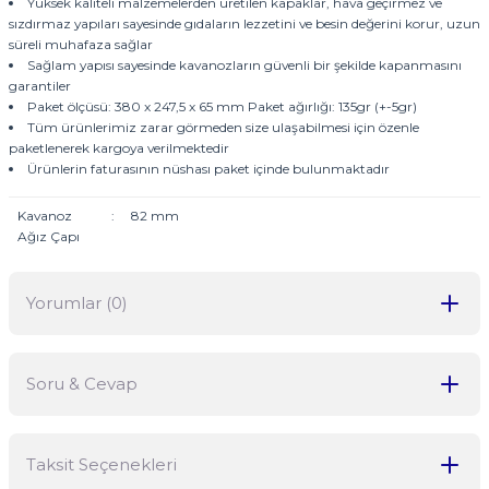
Yüksek kaliteli malzemelerden üretilen kapaklar, hava geçirmez ve
sızdırmaz yapıları sayesinde gıdaların lezzetini ve besin değerini korur, uzun
süreli muhafaza sağlar
Sağlam yapısı sayesinde kavanozların güvenli bir şekilde kapanmasını
garantiler
Paket ölçüsü: 380 x 247,5 x 65 mm Paket ağırlığı: 135gr (+-5gr)
Tüm ürünlerimiz zarar görmeden size ulaşabilmesi için özenle
paketlenerek kargoya verilmektedir
Ürünlerin faturasının nüshası paket içinde bulunmaktadır
Kavanoz
:
82 mm
Ağız Çapı
Yorumlar (0)
Soru & Cevap
Bu ürüne ilk yorumu siz yapın!
Taksit Seçenekleri
Yorum Yaz
Ürün hakkında henüz soru sorulmamış.