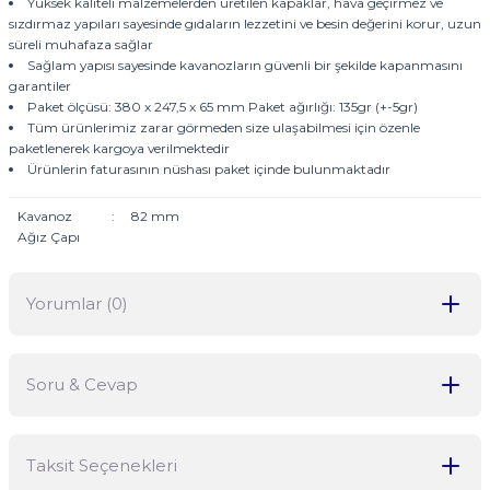
Yüksek kaliteli malzemelerden üretilen kapaklar, hava geçirmez ve
sızdırmaz yapıları sayesinde gıdaların lezzetini ve besin değerini korur, uzun
süreli muhafaza sağlar
Sağlam yapısı sayesinde kavanozların güvenli bir şekilde kapanmasını
garantiler
Paket ölçüsü: 380 x 247,5 x 65 mm Paket ağırlığı: 135gr (+-5gr)
Tüm ürünlerimiz zarar görmeden size ulaşabilmesi için özenle
paketlenerek kargoya verilmektedir
Ürünlerin faturasının nüshası paket içinde bulunmaktadır
Kavanoz
:
82 mm
Ağız Çapı
Yorumlar (0)
Soru & Cevap
Bu ürüne ilk yorumu siz yapın!
Taksit Seçenekleri
Yorum Yaz
Ürün hakkında henüz soru sorulmamış.