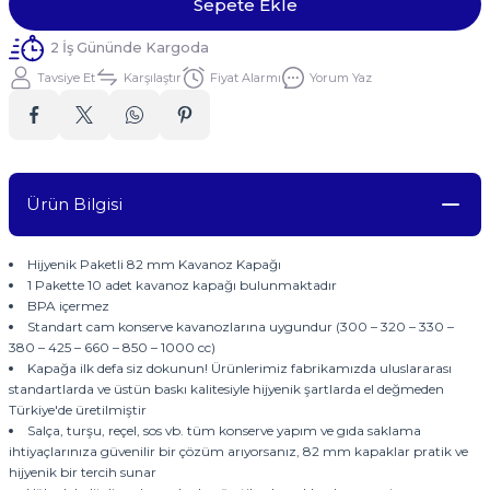
Sepete Ekle
2 İş Gününde Kargoda
Tavsiye Et
Karşılaştır
Fiyat Alarmı
Yorum Yaz
Ürün Bilgisi
Hijyenik Paketli 82 mm Kavanoz Kapağı
1 Pakette 10 adet kavanoz kapağı bulunmaktadır
BPA içermez
Standart cam konserve kavanozlarına uygundur (300 – 320 – 330 –
380 – 425 – 660 – 850 – 1000 cc)
Kapağa ilk defa siz dokunun! Ürünlerimiz fabrikamızda uluslararası
standartlarda ve üstün baskı kalitesiyle hijyenik şartlarda el değmeden
Türkiye'de üretilmiştir
Salça, turşu, reçel, sos vb. tüm konserve yapım ve gıda saklama
ihtiyaçlarınıza güvenilir bir çözüm arıyorsanız, 82 mm kapaklar pratik ve
hijyenik bir tercih sunar