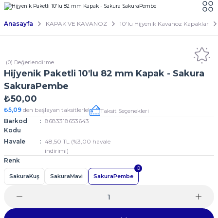
Anasayfa
KAPAK VE KAVANOZ
10'lu Hijyenik Kavanoz Kapaklar
(0) Değerlendirme
Hijyenik Paketli 10'lu 82 mm Kapak - Sakura
SakuraPembe
₺50,00
₺5,09
den başlayan taksitlerle!
Taksit Seçenekleri
Barkod
8683318653643
Kodu
Havale
48,50 TL (%3,00 havale
indirimi)
Renk
SakuraKuş
SakuraMavi
SakuraPembe