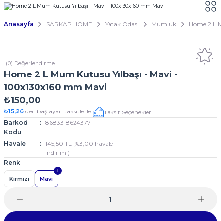
Anasayfa
SARKAP HOME
Yatak Odası
Mumluk
Home 2 L M
(0) Değerlendirme
Home 2 L Mum Kutusu Yılbaşı - Mavi -
100x130x160 mm Mavi
₺150,00
₺15,26
den başlayan taksitlerle!
Taksit Seçenekleri
Barkod
8683318624377
Kodu
Havale
145,50 TL (%3,00 havale
indirimi)
Renk
Kırmızı
Mavi