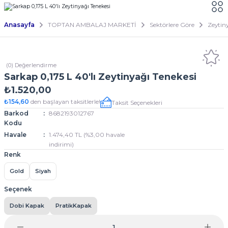
Anasayfa
TOPTAN AMBALAJ MARKETİ
Sektörlere Göre
Zeytin
(0) Değerlendirme
Sarkap 0,175 L 40'lı Zeytinyağı Tenekesi
₺1.520,00
₺154,60
den başlayan taksitlerle!
Taksit Seçenekleri
Barkod
8682193012767
Kodu
Havale
1.474,40 TL (%3,00 havale
indirimi)
Renk
Gold
Siyah
Seçenek
Dobi Kapak
PratikKapak