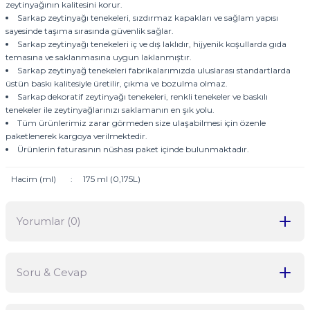
zeytinyağının kalitesini korur.
Sarkap zeytinyağı tenekeleri, sızdırmaz kapakları ve sağlam yapısı
sayesinde taşıma sırasında güvenlik sağlar.
Sarkap zeytinyağı tenekeleri iç ve dış laklıdır, hijyenik koşullarda gıda
temasına ve saklanmasına uygun laklanmıştır.
Sarkap zeytinyağ tenekeleri fabrikalarımızda uluslarası standartlarda
üstün baskı kalitesiyle üretilir, çıkma ve bozulma olmaz.
Sarkap dekoratif zeytinyağı tenekeleri, renkli tenekeler ve baskılı
tenekeler ile zeytinyağlarınızı saklamanın en şık yolu.
Tüm ürünlerimiz zarar görmeden size ulaşabilmesi için özenle
paketlenerek kargoya verilmektedir.
Ürünlerin faturasının nüshası paket içinde bulunmaktadır.
Hacim (ml)
:
175 ml (0,175L)
Yorumlar (0)
Soru & Cevap
Bu ürüne ilk yorumu siz yapın!