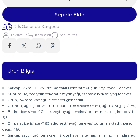
Sepete Ekle
2 İş Gününde Kargoda
Tavsiye Et
Karşılaştır
Yorum Yaz
Ürün Bilgisi
Sarkap 175 ml (0,175 litre) Kapaklı Dekoratif Küçük Zeytinyağı Tenekesi.
Sunumluk, hediyelik dekoratif zeytinyağı, esans ve bitkisel yağ tenekesi.
Ürün, 24 mm kapağı ile beraber gönderilir.
Ürünün; ağız çapı: 24 mm, ebatları: 60x45x90 mm, ağırlık: 51 gr (+/- 5%)
Bir koli içerisinde 40 adet zeytinyağı tenekesi bulunmaktadır, koli desisi:
6,3.
Bir palet içerisinde 4160 adet zeytinyağı tenekesi bulunmaktadır, palet
desisi: 460.
Sarkap zeytinyağı tenekeleri ışık ve hava ile teması minimuma indirerek