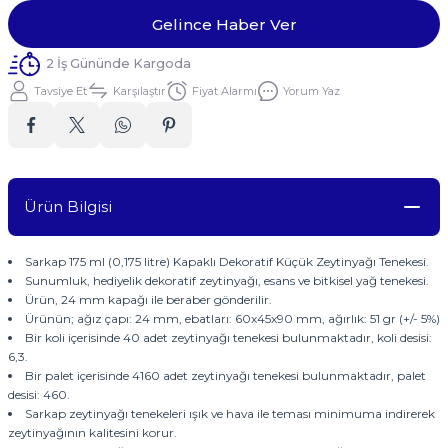
Gelince Haber Ver
2 İş Gününde Kargoda
Tavsiye Et
Karşılaştır
Fiyat Alarmı
Yorum Yaz
Ürün Bilgisi
Sarkap 175 ml (0,175 litre) Kapaklı Dekoratif Küçük Zeytinyağı Tenekesi.
Sunumluk, hediyelik dekoratif zeytinyağı, esans ve bitkisel yağ tenekesi.
Ürün, 24 mm kapağı ile beraber gönderilir.
Ürünün; ağız çapı: 24 mm, ebatları: 60x45x90 mm, ağırlık: 51 gr (+/- 5%)
Bir koli içerisinde 40 adet zeytinyağı tenekesi bulunmaktadır, koli desisi:
6,3.
Bir palet içerisinde 4160 adet zeytinyağı tenekesi bulunmaktadır, palet
desisi: 460.
Sarkap zeytinyağı tenekeleri ışık ve hava ile teması minimuma indirerek
zeytinyağının kalitesini korur.