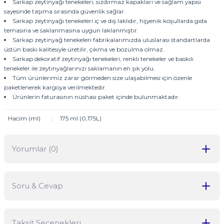
Sarkap zeytinyağı tenekeleri, sızdırmaz kapakları ve sağlam yapısı
sayesinde taşıma sırasında güvenlik sağlar.
Sarkap zeytinyağı tenekeleri iç ve dış laklıdır, hijyenik koşullarda gıda
temasına ve saklanmasına uygun laklanmıştır.
Sarkap zeytinyağ tenekeleri fabrikalarımızda uluslarası standartlarda
üstün baskı kalitesiyle üretilir, çıkma ve bozulma olmaz.
Sarkap dekoratif zeytinyağı tenekeleri, renkli tenekeler ve baskılı
tenekeler ile zeytinyağlarınızı saklamanın en şık yolu.
Tüm ürünlerimiz zarar görmeden size ulaşabilmesi için özenle
paketlenerek kargoya verilmektedir.
Ürünlerin faturasının nüshası paket içinde bulunmaktadır.
Hacim (ml)
:
175 ml (0,175L)
Yorumlar (0)
Soru & Cevap
Bu ürüne ilk yorumu siz yapın!
Taksit Seçenekleri
Yorum Yaz