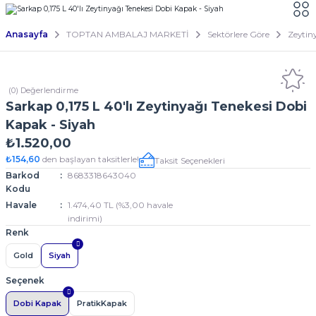
Anasayfa
TOPTAN AMBALAJ MARKETİ
Sektörlere Göre
Zeytin
(0) Değerlendirme
Sarkap 0,175 L 40'lı Zeytinyağı Tenekesi Dobi
Kapak - Siyah
₺1.520,00
₺154,60
den başlayan taksitlerle!
Taksit Seçenekleri
Barkod
8683318643040
Kodu
Havale
1.474,40 TL (%3,00 havale
indirimi)
Renk
Gold
Siyah
Seçenek
Dobi Kapak
PratikKapak