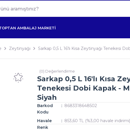
TOPTAN AMBALAJ MARKETİ
e
Zeytinyağı
Sarkap 0,5 L 16'lı Kısa Zeytinyağı Tenekesi Do
(0) Değerlendirme
Sarkap 0,5 L 16'lı Kısa Ze
Tenekesi Dobi Kapak - M
Siyah
Barkod
8683318648502
Kodu
Havale
853,60 TL (%3,00 havale indirimi
Renk