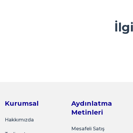
Görüş ve önerileriniz için teşekkür ederiz.
M... A... | 13/05/2026
Ürün resmi kalitesiz, bozuk veya görüntülenemiyor.
İlg
Kolay ve ulaşılabilir
Ürün açıklamasında eksik bilgiler bulunuyor.
Y... A... | 23/04/2026
Ürün bilgilerinde hatalar bulunuyor.
Ürün fiyatı diğer sitelerden daha pahalı.
çok sık ziyaret ettiğim bir alışveriş sitesi olmaya başlad
Sarkap
Bu ürüne benzer farklı alternatifler olmalı.
güzel bir firma.
Sarkap 250 ml Dorika 3822'li Yeşil Cam Zeytinyağı Ş
K... Ç... | 22/04/2026
Basit kullanışlı arayüz
₺66.700,00
E... G... | 23/03/2026
Kurumsal
Aydınlatma
Sepete Ekle
Metinleri
Tohum Saklamak için çok güzel
Hakkımızda
İ... A... | 15/03/2026
Mesafeli Satış