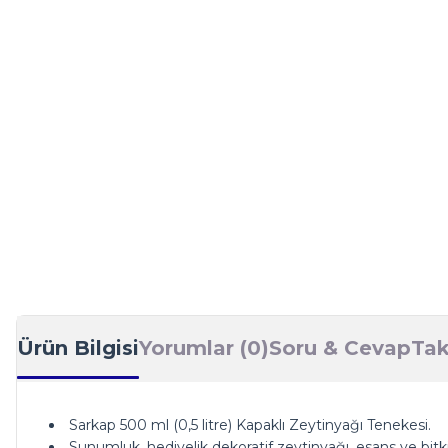
Ürün Bilgisi
Yorumlar (0)
Soru & Cevap
Tak
Sarkap 500 ml (0,5 litre) Kapaklı Zeytinyağı Tenekesi.
Sunumluk, hediyelik dekoratif zeytinyağı, esans ve bitk