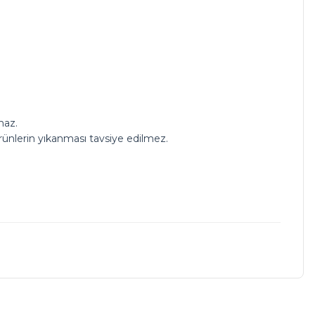
maz.
Ürünlerin yıkanması tavsiye edilmez.
a iletebilirsiniz.