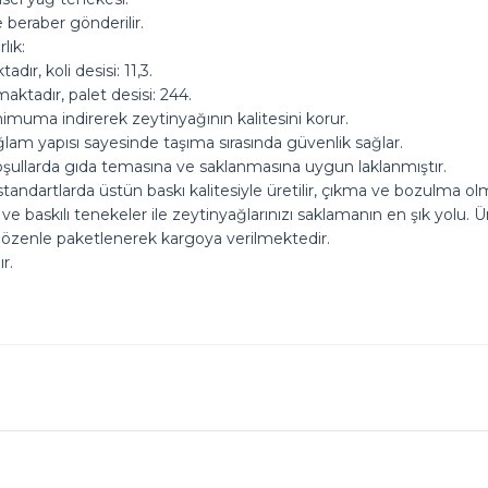
beraber gönderilir.
lık:
ır, koli desisi: 11,3.
aktadır, palet desisi: 244.
nimuma indirerek zeytinyağının kalitesini korur.
ğlam yapısı sayesinde taşıma sırasında güvenlik sağlar.
k koşullarda gıda temasına ve saklanmasına uygun laklanmıştır.
standartlarda üstün baskı kalitesiyle üretilir, çıkma ve bozulma ol
 ve baskılı tenekeler ile zeytinyağlarınızı saklamanın en şık yolu. 
 özenle paketlenerek kargoya verilmektedir.
r.
ok seviniriz
nularda yetersiz gördüğünüz noktaları öneri formunu kullanarak tarafımız