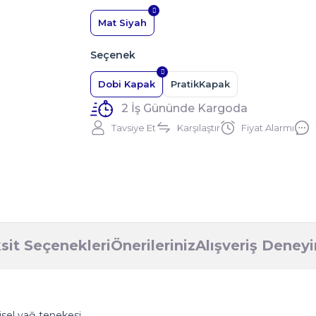
Mat Siyah
Seçenek
Dobi Kapak
PratikKapak
2 İş Gününde Kargoda
Tavsiye Et
Karşılaştır
Fiyat Alarmı
sit Seçenekleri
Önerileriniz
Alışveriş Deney
isel yağ tenekesi.