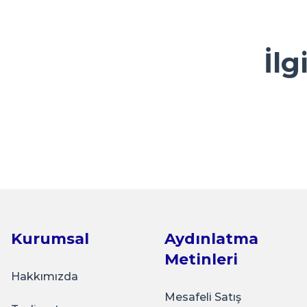
Görüş ve önerileriniz için teşekkür ederiz.
M... A... | 13/05/2026
Ürün resmi kalitesiz, bozuk veya görüntülenemiyor.
İlg
Kolay ve ulaşılabilir
Ürün açıklamasında eksik bilgiler bulunuyor.
Y... A... | 23/04/2026
Ürün bilgilerinde hatalar bulunuyor.
Ürün fiyatı diğer sitelerden daha pahalı.
çok sık ziyaret ettiğim bir alışveriş sitesi olmaya başlad
Sarkap
Bu ürüne benzer farklı alternatifler olmalı.
güzel bir firma.
Sarkap 0,175 L 40'lı Zeytinyağı Tenekesi Dobi Kapa
K... Ç... | 22/04/2026
Basit kullanışlı arayüz
₺1.430,00
E... G... | 23/03/2026
Kurumsal
Aydınlatma
Sepete Ekle
Metinleri
Tohum Saklamak için çok güzel
Hakkımızda
İ... A... | 15/03/2026
Mesafeli Satış