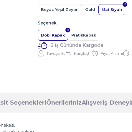
Beyaz Yeşil Zeytin
Gold
Mat Siyah
Seçenek
Dobi Kapak
PratikKapak
2 İş Gününde Kargoda
Tavsiye Et
Karşılaştır
Fiyat Alarmı
sit Seçenekleri
Önerileriniz
Alışveriş Deney
enekesi.
isel yağ tenekesi.