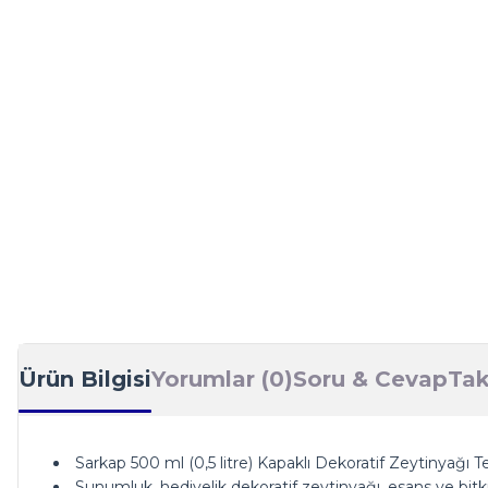
Ürün Bilgisi
Yorumlar (0)
Soru & Cevap
Tak
Sarkap 500 ml (0,5 litre) Kapaklı Dekoratif Zeytinyağı T
Sunumluk, hediyelik dekoratif zeytinyağı, esans ve bitk