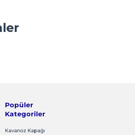
nler
i PratikKapak - Siyah
Popüler
Kategoriler
Kavanoz Kapağı