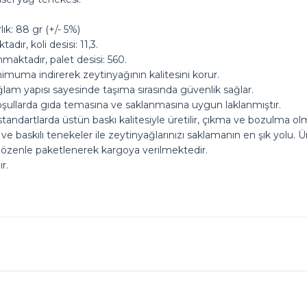
ık: 88 gr (+/- 5%)
dır, koli desisi: 11,3.
maktadır, palet desisi: 560.
nimuma indirerek zeytinyağının kalitesini korur.
ğlam yapısı sayesinde taşıma sırasında güvenlik sağlar.
k koşullarda gıda temasına ve saklanmasına uygun laklanmıştır.
standartlarda üstün baskı kalitesiyle üretilir, çıkma ve bozulma ol
 ve baskılı tenekeler ile zeytinyağlarınızı saklamanın en şık yolu. 
 özenle paketlenerek kargoya verilmektedir.
r.
ok seviniriz
nularda yetersiz gördüğünüz noktaları öneri formunu kullanarak tarafımız