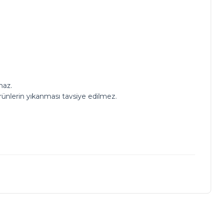
maz.
Ürünlerin yıkanması tavsiye edilmez.
a iletebilirsiniz.