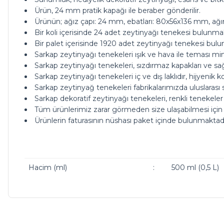
Ürün, 24 mm pratik kapağı ile beraber gönderilir.
Ürünün; ağız çapı: 24 mm, ebatları: 80x56x136 mm, ağırl
Bir koli içerisinde 24 adet zeytinyağı tenekesi bulunmakta
Bir palet içerisinde 1920 adet zeytinyağı tenekesi bulun
Sarkap zeytinyağı tenekeleri ışık ve hava ile teması mi
Sarkap zeytinyağı tenekeleri, sızdırmaz kapakları ve sa
Sarkap zeytinyağı tenekeleri iç ve dış laklıdır, hijyeni
Sarkap zeytinyağ tenekeleri fabrikalarımızda uluslarası 
Sarkap dekoratif zeytinyağı tenekeleri, renkli tenekeler
Tüm ürünlerimiz zarar görmeden size ulaşabilmesi için
Ürünlerin faturasının nüshası paket içinde bulunmaktadı
Hacim (ml)
:
500 ml (0,5 L)
ürünleriniz çok güzel kargoda da bi tık daha ucuz olsanız ç
Bu ürünün fiyat bilgisi, resim, ürün açıklamalarında ve diğer ko