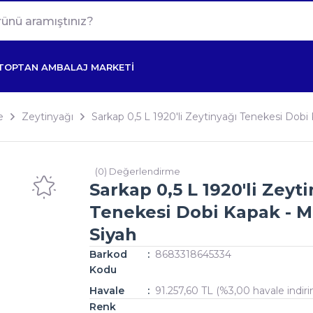
TOPTAN AMBALAJ MARKETİ
e
Zeytinyağı
Sarkap 0,5 L 1920'li Zeytinyağı Tenekesi Dobi
(0) Değerlendirme
Sarkap 0,5 L 1920'li Zeyt
Tenekesi Dobi Kapak - M
Siyah
Barkod
8683318645334
Kodu
Havale
91.257,60 TL (%3,00 havale indiri
Renk