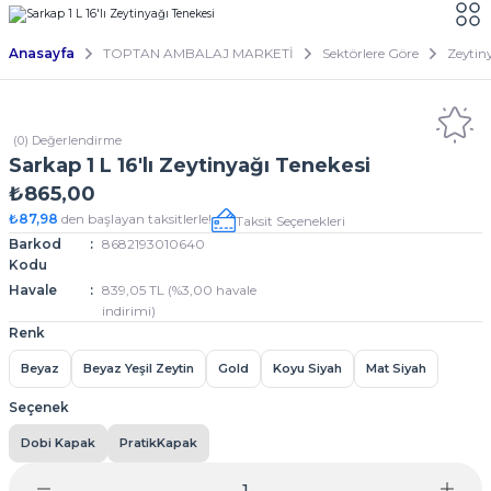
Anasayfa
TOPTAN AMBALAJ MARKETİ
Sektörlere Göre
Zeytin
(0) Değerlendirme
Sarkap 1 L 16'lı Zeytinyağı Tenekesi
₺865,00
₺87,98
den başlayan taksitlerle!
Taksit Seçenekleri
Barkod
8682193010640
Kodu
Havale
839,05 TL (%3,00 havale
indirimi)
Renk
Beyaz
Beyaz Yeşil Zeytin
Gold
Koyu Siyah
Mat Siyah
Seçenek
Dobi Kapak
PratikKapak