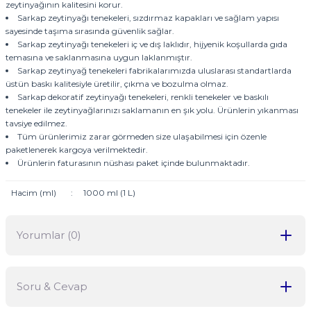
zeytinyağının kalitesini korur.
Sarkap zeytinyağı tenekeleri, sızdırmaz kapakları ve sağlam yapısı
sayesinde taşıma sırasında güvenlik sağlar.
Sarkap zeytinyağı tenekeleri iç ve dış laklıdır, hijyenik koşullarda gıda
temasına ve saklanmasına uygun laklanmıştır.
Sarkap zeytinyağ tenekeleri fabrikalarımızda uluslarası standartlarda
üstün baskı kalitesiyle üretilir, çıkma ve bozulma olmaz.
Sarkap dekoratif zeytinyağı tenekeleri, renkli tenekeler ve baskılı
tenekeler ile zeytinyağlarınızı saklamanın en şık yolu. Ürünlerin yıkanması
tavsiye edilmez.
Tüm ürünlerimiz zarar görmeden size ulaşabilmesi için özenle
paketlenerek kargoya verilmektedir.
Ürünlerin faturasının nüshası paket içinde bulunmaktadır.
Hacim (ml)
:
1000 ml (1 L)
Yorumlar (0)
Soru & Cevap
Bu ürüne ilk yorumu siz yapın!