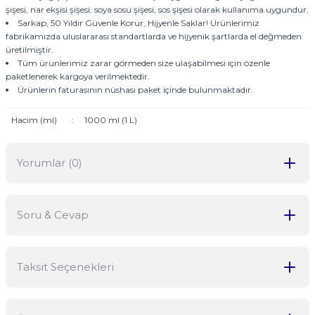
şişesi, nar ekşisi şişesi, soya sosu şişesi, sos şişesi olarak kullanıma uygundur.
Sarkap, 50 Yıldır Güvenle Korur, Hijyenle Saklar! Ürünlerimiz
fabrikamızda uluslararası standartlarda ve hijyenik şartlarda el değmeden
üretilmiştir.
Tüm ürünlerimiz zarar görmeden size ulaşabilmesi için özenle
paketlenerek kargoya verilmektedir.
Ürünlerin faturasının nüshası paket içinde bulunmaktadır.
Hacim (ml)
:
1000 ml (1 L)
Yorumlar (0)
Soru & Cevap
Bu ürüne ilk yorumu siz yapın!
Taksit Seçenekleri
Yorum Yaz
Ürün hakkında henüz soru sorulmamış.