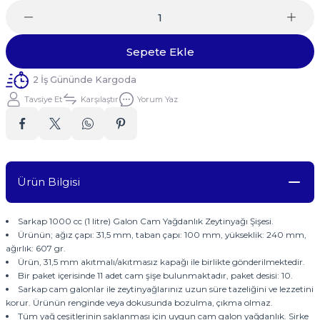
Sepete Ekle
2 İş Gününde Kargoda
Tavsiye Et
Karşılaştır
Yorum Yaz
Ürün Bilgisi
Sarkap 1000 cc (1 litre) Galon Cam Yağdanlık Zeytinyağı Şişesi.
Ürünün; ağız çapı: 31,5 mm, taban çapı: 100 mm, yükseklik: 240 mm,
ağırlık: 607 gr.
Ürün, 31,5 mm akıtmalı/akıtmasız kapağı ile birlikte gönderilmektedir.
Bir paket içerisinde 11 adet cam şişe bulunmaktadır, paket desisi: 10.
Sarkap cam galonlar ile zeytinyağlarınız uzun süre tazeliğini ve lezzetini
korur. Ürünün renginde veya dokusunda bozulma, çıkma olmaz.
Tüm yağ çeşitlerinin saklanması için uygun cam galon yağdanlık. Sirke