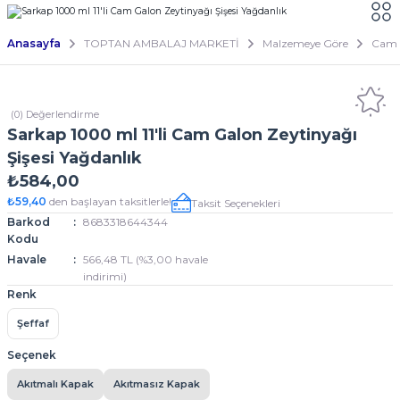
Anasayfa
TOPTAN AMBALAJ MARKETİ
Malzemeye Göre
Cam
(0) Değerlendirme
Sarkap 1000 ml 11'li Cam Galon Zeytinyağı
Şişesi Yağdanlık
₺584,00
₺59,40
den başlayan taksitlerle!
Taksit Seçenekleri
Barkod
8683318644344
Kodu
Havale
566,48 TL (%3,00 havale
indirimi)
Renk
Şeffaf
Seçenek
Akıtmalı Kapak
Akıtmasız Kapak