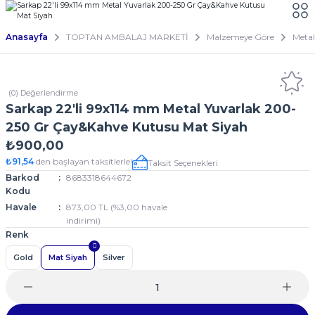
Anasayfa
TOPTAN AMBALAJ MARKETİ
Malzemeye Göre
Metal
(0) Değerlendirme
Sarkap 22'li 99x114 mm Metal Yuvarlak 200-
250 Gr Çay&Kahve Kutusu Mat Siyah
₺900,00
₺91,54
den başlayan taksitlerle!
Taksit Seçenekleri
Barkod
8683318644672
Kodu
Havale
873,00 TL (%3,00 havale
indirimi)
Renk
Gold
Mat Siyah
Silver