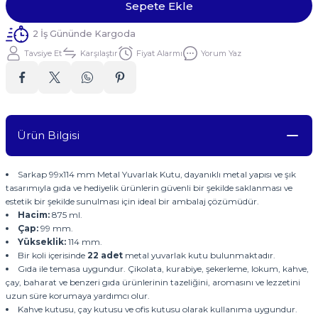
Sepete Ekle
2 İş Gününde Kargoda
Tavsiye Et
Karşılaştır
Fiyat Alarmı
Yorum Yaz
Ürün Bilgisi
Sarkap 99x114 mm Metal Yuvarlak Kutu, dayanıklı metal yapısı ve şık
tasarımıyla gıda ve hediyelik ürünlerin güvenli bir şekilde saklanması ve
estetik bir şekilde sunulması için ideal bir ambalaj çözümüdür.
Hacim:
875 ml.
Çap:
99 mm.
Yükseklik:
114 mm.
Bir koli içerisinde
22
adet
metal yuvarlak kutu bulunmaktadır.
Gıda ile temasa uygundur. Çikolata, kurabiye, şekerleme, lokum, kahve,
çay, baharat ve benzeri gıda ürünlerinin tazeliğini, aromasını ve lezzetini
uzun süre korumaya yardımcı olur.
Kahve kutusu, çay kutusu ve ofis kutusu olarak kullanıma uygundur.