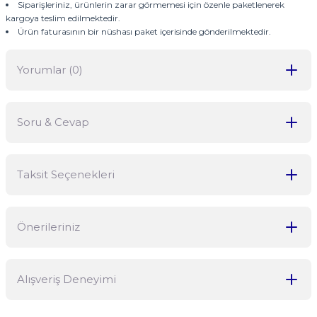
Siparişleriniz, ürünlerin zarar görmemesi için özenle paketlenerek
kargoya teslim edilmektedir.
Ürün faturasının bir nüshası paket içerisinde gönderilmektedir.
Yorumlar (0)
Soru & Cevap
Bu ürüne ilk yorumu siz yapın!
Taksit Seçenekleri
Yorum Yaz
Ürün hakkında henüz soru sorulmamış.
Önerileriniz
Soru Sor
Bu ürünün fiyat bilgisi, resim, ürün açıklamalarında ve diğer
Alışveriş Deneyimi
konularda yetersiz gördüğünüz noktaları öneri formunu kullanarak
tarafımıza iletebilirsiniz.
Görüş ve önerileriniz için teşekkür ederiz.