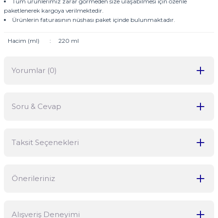
Tüm ürünlerimiz zarar görmeden size ulaşabilmesi için özenle
paketlenerek kargoya verilmektedir.
Ürünlerin faturasının nüshası paket içinde bulunmaktadır.
Hacim (ml)
:
220 ml
Yorumlar (0)
Soru & Cevap
Bu ürüne ilk yorumu siz yapın!
Taksit Seçenekleri
Yorum Yaz
Ürün hakkında henüz soru sorulmamış.
Önerileriniz
Soru Sor
Bu ürünün fiyat bilgisi, resim, ürün açıklamalarında ve diğer
Alışveriş Deneyimi
konularda yetersiz gördüğünüz noktaları öneri formunu kullanarak