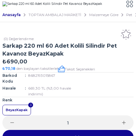
Anasayfa
TOPTAN AMBALAJ MARKETİ
Malzemeye Göre
Pet
(0) Değerlendirme
Sarkap 220 ml 60 Adet Kolili Silindir Pet
Kavanoz BeyazKapak
₺690,00
₺70,18
den başlayan taksitlerle!
Taksit Seçenekleri
Barkod
8682193015867
Kodu
Havale
669,30 TL (%3,00 havale
indirimi)
Renk
BeyazKapak