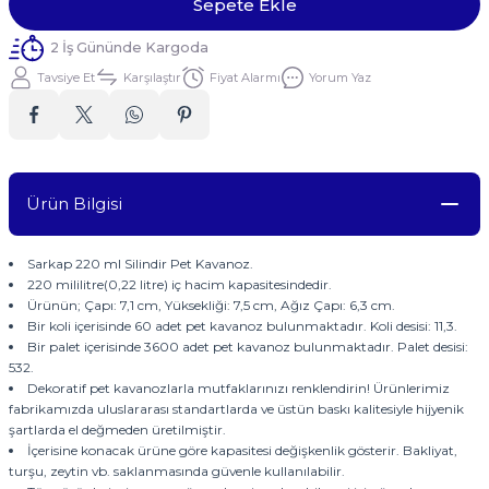
Sepete Ekle
2 İş Gününde Kargoda
Tavsiye Et
Karşılaştır
Fiyat Alarmı
Yorum Yaz
Ürün Bilgisi
Sarkap 220 ml Silindir Pet Kavanoz.
220 mililitre(0,22 litre) iç hacim kapasitesindedir.
Ürünün; Çapı: 7,1 cm, Yüksekliği: 7,5 cm, Ağız Çapı: 6,3 cm.
Bir koli içerisinde 60 adet pet kavanoz bulunmaktadır. Koli desisi: 11,3.
Bir palet içerisinde 3600 adet pet kavanoz bulunmaktadır. Palet desisi:
532.
Dekoratif pet kavanozlarla mutfaklarınızı renklendirin! Ürünlerimiz
fabrikamızda uluslararası standartlarda ve üstün baskı kalitesiyle hijyenik
şartlarda el değmeden üretilmiştir.
İçerisine konacak ürüne göre kapasitesi değişkenlik gösterir. Bakliyat,
turşu, zeytin vb. saklanmasında güvenle kullanılabilir.