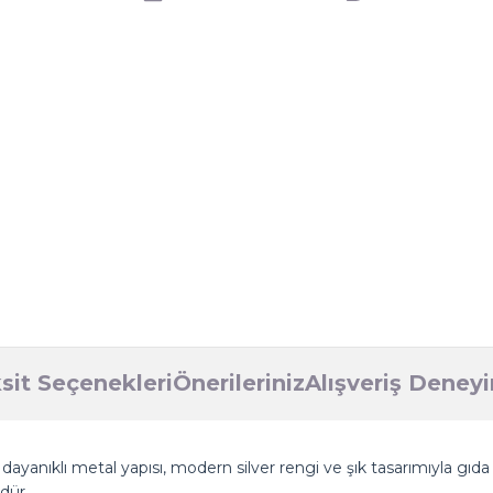
sit Seçenekleri
Önerileriniz
Alışveriş Deney
nıklı metal yapısı, modern silver rengi ve şık tasarımıyla gıda v
dür.