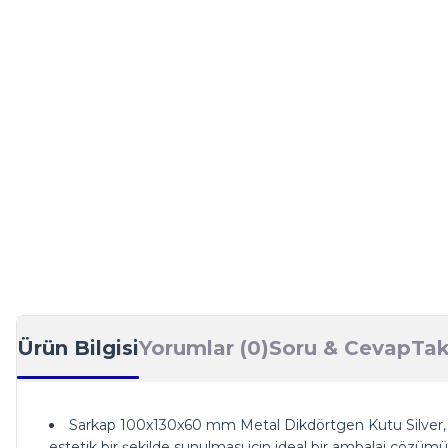
Ürün Bilgisi
Yorumlar (0)
Soru & Cevap
Tak
Sarkap 100x130x60 mm Metal Dikdörtgen Kutu Silver, daya
estetik bir şekilde sunulması için ideal bir ambalaj çözümü