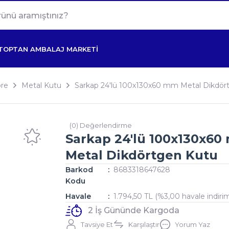
TOPTAN AMBALAJ MARKETİ
re
Metal Kutu
Sarkap 24'lü 100x130x60 mm Metal Dikdör
(0) Değerlendirme
Sarkap 24'lü 100x130x6
Metal Dikdörtgen Kutu
Barkod
8683318647628
Kodu
Havale
1.794,50 TL (%3,00 havale indirim
2 İş Gününde Kargoda
Tavsiye Et
Karşılaştır
Yorum Yaz