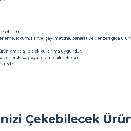
nmaktadır.
kerleme, lokum, kahve, çay, matcha, baharat ve benzeri gıda ürünle
ürün ambalajı olarak kullanıma uygundur.
aketlenerek kargoya teslim edilmektedir.
ektedir.
ok seviniriz
nularda yetersiz gördüğünüz noktaları öneri formunu kullanarak tarafımız
Ürün hakkında henüz soru sorulmamış.
Bu ürüne ilk yorumu siz yapın!
inizi Çekebilecek Ürü
Yorum Yaz
Soru Sor