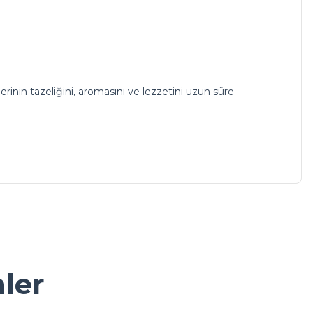
rinin tazeliğini, aromasını ve lezzetini uzun süre
a iletebilirsiniz.
nler