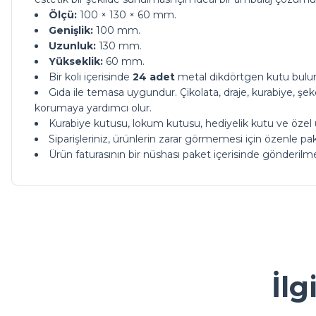
Ölçü:
100 × 130 × 60 mm.
Genişlik:
100 mm.
Uzunluk:
130 mm.
Yükseklik:
60 mm.
Bir koli içerisinde
24 adet
metal dikdörtgen kutu bulu
Gıda ile temasa uygundur. Çikolata, draje, kurabiye, şe
korumaya yardımcı olur.
Kurabiye kutusu, lokum kutusu, hediyelik kutu ve özel 
Siparişleriniz, ürünlerin zarar görmemesi için özenle p
Ürün faturasının bir nüshası paket içerisinde gönderilm
ürünleriniz çok güzel kargoda da bi tık daha ucuz olsanız ç
Bu ürünün fiyat bilgisi, resim, ürün açıklamalarında ve diğer ko
Görüş ve önerileriniz için teşekkür ederiz.
M... A... | 13/05/2026
Ürün resmi kalitesiz, bozuk veya görüntülenemiyor.
İlg
Kolay ve ulaşılabilir
Ürün açıklamasında eksik bilgiler bulunuyor.
Y... A... | 23/04/2026
Ürün bilgilerinde hatalar bulunuyor.