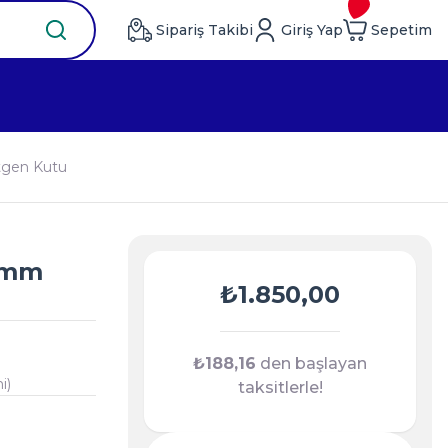
Sipariş Takibi
Giriş Yap
Sepetim
tgen Kutu
0 mm
₺1.850,00
₺188,16
den başlayan
i)
taksitlerle!