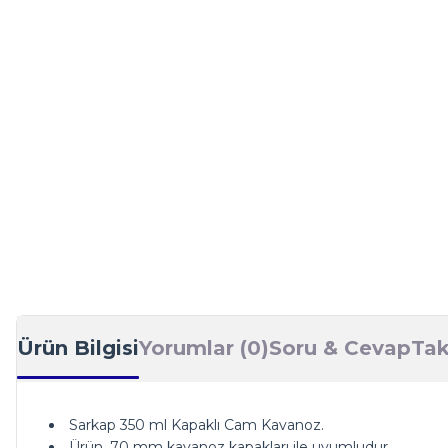
Ürün Bilgisi
Yorumlar (0)
Soru & Cevap
Tak
Sarkap 350 ml Kapaklı Cam Kavanoz.
Ürün, 70 mm kavanoz kapakları ile uyumludur.