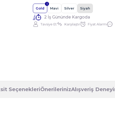
Gold
Mavi
Silver
Siyah
2 İş Gününde Kargoda
Tavsiye Et
Karşılaştır
Fiyat Alarmı
sit Seçenekleri
Önerileriniz
Alışveriş Deney