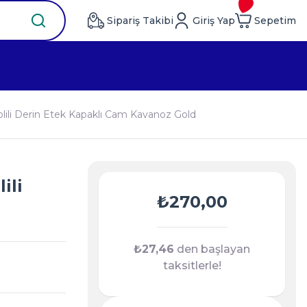
Sipariş Takibi
Giriş Yap
Sepetim
olili Derin Etek Kapaklı Cam Kavanoz Gold
ili
₺270,00
₺27,46
den başlayan
taksitlerle!