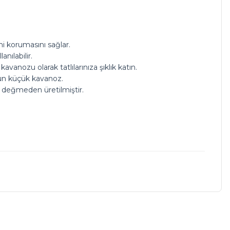
ni korumasını sağlar.
nılabilir.
nozu olarak tatlılarınıza şıklık katın.
un küçük kavanoz.
el değmeden üretilmiştir.
a iletebilirsiniz.