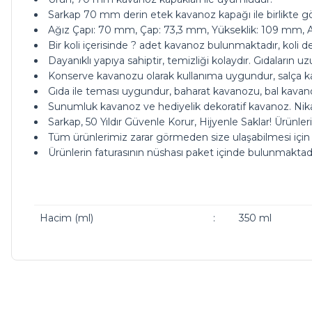
Sarkap 70 mm derin etek kavanoz kapağı ile birlikte gön
Ağız Çapı: 70 mm, Çap: 73,3 mm, Yükseklik: 109 mm, Ağ
Bir koli içerisinde ? adet kavanoz bulunmaktadır, koli des
Dayanıklı yapıya sahiptir, temizliği kolaydır. Gıdaların 
Konserve kavanozu olarak kullanıma uygundur, salça kav
Gıda ile teması uygundur, baharat kavanozu, bal kavanoz
Sunumluk kavanoz ve hediyelik dekoratif kavanoz. Ni
Sarkap, 50 Yıldır Güvenle Korur, Hijyenle Saklar! Ürünler
Tüm ürünlerimiz zarar görmeden size ulaşabilmesi için
Ürünlerin faturasının nüshası paket içinde bulunmaktadı
Hacim (ml)
:
350 ml
ürünleriniz çok güzel kargoda da bi tık daha ucuz olsanız ç
Bu ürünün fiyat bilgisi, resim, ürün açıklamalarında ve diğer ko
Görüş ve önerileriniz için teşekkür ederiz.