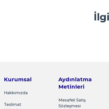
M... A... | 13/05/2026
Ürün resmi kalitesiz, bozuk veya görüntülenemiyor.
İlg
Kolay ve ulaşılabilir
Ürün açıklamasında eksik bilgiler bulunuyor.
Y... A... | 23/04/2026
Ürün bilgilerinde hatalar bulunuyor.
Ürün fiyatı diğer sitelerden daha pahalı.
çok sık ziyaret ettiğim bir alışveriş sitesi olmaya başlad
Sarkap
Bu ürüne benzer farklı alternatifler olmalı.
güzel bir firma.
Sarkap 210 ml 20 Adet Kolili Kapaklı Cam Kavanoz
K... Ç... | 22/04/2026
Basit kullanışlı arayüz
₺210,00
E... G... | 23/03/2026
Kurumsal
Aydınlatma
Sepete Ekle
Metinleri
Tohum Saklamak için çok güzel
Hakkımızda
İ... A... | 15/03/2026
Mesafeli Satış
Teslimat
Sözleşmesi
Sarkap