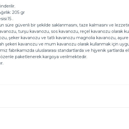
derilir.
ırlık: 205 gr
isi:15 .
uzun süre güvenli bir şekilde saklanmasını, taze kalmasını ve lezzeti
anozu, turşu kavanozu, sos kavanozu, reçel kavanozu olarak kulla
u, şeker kavanozu ve tatlı kavanozu magnolia kavanozu, aşure kava
kah şekeri kavanozu ve mum kavanozu olarak kullanmak için uyg
imiz fabrikamızda uluslararası standartlarda ve hijyenik şartlarda 
 özenle paketlenerek kargoya verilmektedir.
r.
ok seviniriz
nularda yetersiz gördüğünüz noktaları öneri formunu kullanarak tarafımız