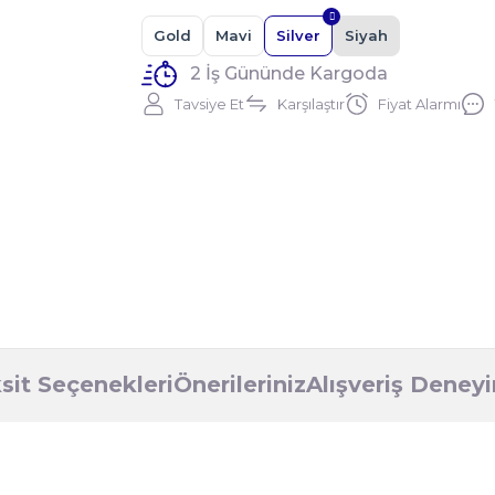
Gold
Mavi
Silver
Siyah
2 İş Gününde Kargoda
Tavsiye Et
Karşılaştır
Fiyat Alarmı
sit Seçenekleri
Önerileriniz
Alışveriş Deney