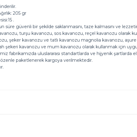
derilir.
ırlık: 205 gr
isi:15 .
uzun süre güvenli bir şekilde saklanmasını, taze kalmasını ve lezzeti
anozu, turşu kavanozu, sos kavanozu, reçel kavanozu olarak kulla
u, şeker kavanozu ve tatlı kavanozu magnolia kavanozu, aşure kava
kah şekeri kavanozu ve mum kavanozu olarak kullanmak için uyg
imiz fabrikamızda uluslararası standartlarda ve hijyenik şartlarda 
 özenle paketlenerek kargoya verilmektedir.
r.
ok seviniriz
nularda yetersiz gördüğünüz noktaları öneri formunu kullanarak tarafımız