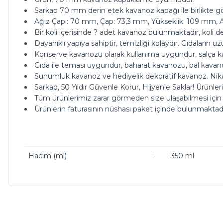
Sarkap 70 mm derin etek kavanoz kapağı ile birlikte gön
Ağız Çapı: 70 mm, Çap: 73,3 mm, Yükseklik: 109 mm, Ağ
Bir koli içerisinde ? adet kavanoz bulunmaktadır, koli des
Dayanıklı yapıya sahiptir, temizliği kolaydır. Gıdaların 
Konserve kavanozu olarak kullanıma uygundur, salça kav
Gıda ile teması uygundur, baharat kavanozu, bal kavanoz
Sunumluk kavanoz ve hediyelik dekoratif kavanoz. Ni
Sarkap, 50 Yıldır Güvenle Korur, Hijyenle Saklar! Ürünler
Tüm ürünlerimiz zarar görmeden size ulaşabilmesi için
Ürünlerin faturasının nüshası paket içinde bulunmaktadı
Hacim (ml)
:
350 ml
ürünleriniz çok güzel kargoda da bi tık daha ucuz olsanız ç
Bu ürünün fiyat bilgisi, resim, ürün açıklamalarında ve diğer ko
Görüş ve önerileriniz için teşekkür ederiz.