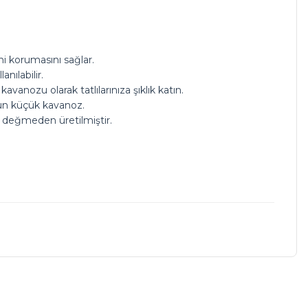
ni korumasını sağlar.
nılabilir.
nozu olarak tatlılarınıza şıklık katın.
un küçük kavanoz.
el değmeden üretilmiştir.
a iletebilirsiniz.