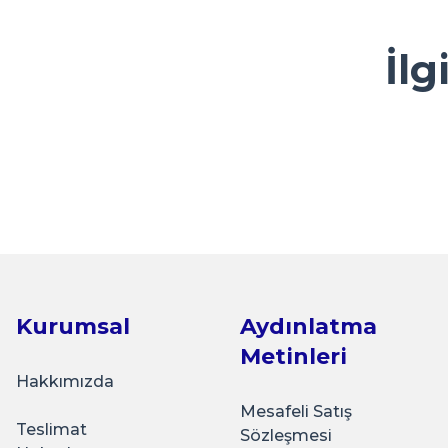
M... A... | 13/05/2026
Ürün resmi kalitesiz, bozuk veya görüntülenemiyor.
İlg
Kolay ve ulaşılabilir
Ürün açıklamasında eksik bilgiler bulunuyor.
Y... A... | 23/04/2026
Ürün bilgilerinde hatalar bulunuyor.
Ürün fiyatı diğer sitelerden daha pahalı.
çok sık ziyaret ettiğim bir alışveriş sitesi olmaya başlad
Sarkap
Bu ürüne benzer farklı alternatifler olmalı.
güzel bir firma.
Sarkap 210 ml 20 Adet Kolili Kapaklı Cam Kavanoz
K... Ç... | 22/04/2026
Basit kullanışlı arayüz
₺210,00
E... G... | 23/03/2026
Kurumsal
Aydınlatma
Sepete Ekle
Metinleri
Tohum Saklamak için çok güzel
Hakkımızda
İ... A... | 15/03/2026
Mesafeli Satış
Teslimat
Sözleşmesi
Sarkap