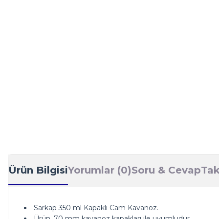
Ürün Bilgisi
Yorumlar (0)
Soru & Cevap
Tak
Sarkap 350 ml Kapaklı Cam Kavanoz.
Ürün, 70 mm kavanoz kapakları ile uyumludur.