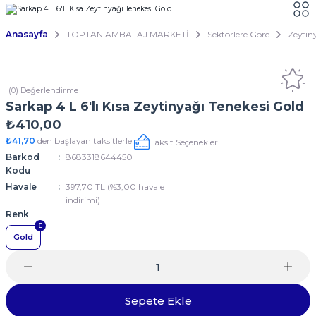
Anasayfa
TOPTAN AMBALAJ MARKETİ
Sektörlere Göre
Zeytin
(0) Değerlendirme
Sarkap 4 L 6'lı Kısa Zeytinyağı Tenekesi Gold
₺410,00
₺41,70
den başlayan taksitlerle!
Taksit Seçenekleri
Barkod
8683318644450
Kodu
Havale
397,70 TL (%3,00 havale
indirimi)
Renk
Gold
Sepete Ekle