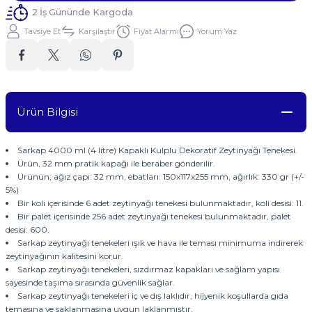
2 İş Gününde Kargoda
Tavsiye Et
Karşılaştır
Fiyat Alarmı
Yorum Yaz
Ürün Bilgisi
Sarkap 4000 ml (4 litre) Kapaklı Kulplu Dekoratif Zeytinyağı Tenekesi.
Ürün, 32 mm pratik kapağı ile beraber gönderilir.
Ürünün; ağız çapı: 32 mm, ebatları: 150x117x255 mm, ağırlık: 330 gr (+/-
5%)
Bir koli içerisinde 6 adet zeytinyağı tenekesi bulunmaktadır, koli desisi: 11.
Bir palet içerisinde 256 adet zeytinyağı tenekesi bulunmaktadır, palet
desisi: 600.
Sarkap zeytinyağı tenekeleri ışık ve hava ile teması minimuma indirerek
zeytinyağının kalitesini korur.
Sarkap zeytinyağı tenekeleri, sızdırmaz kapakları ve sağlam yapısı
sayesinde taşıma sırasında güvenlik sağlar.
Sarkap zeytinyağı tenekeleri iç ve dış laklıdır, hijyenik koşullarda gıda
temasına ve saklanmasına uygun laklanmıştır.