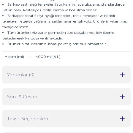
Sarkap zeytinyağ tenekeleri fabrikalarımızda uluslarası standartlarda
üstün baskı kalitesiyle üretilir, çıkma ve bozulma olmaz.
Sarkap dekoratif zeytinyağı tenekeleri, renkli tenekeler ve baskılı
tenekeler ile zeytinyağlarınızı saklamanın en şık yolu. Ürünlerin yıkanması
tavsiye edilmez.
Tüm ürünlerimiz zarar görmeden size ulaşabilmesi için özenle
paketlenerek kargoya verilmektedir.
Ürünlerin faturasının nüshası paket içinde bulunmaktadır.
Hacim (ml)
:
4000 ml (4 L)
Yorumlar (0)
Soru & Cevap
Bu ürüne ilk yorumu siz yapın!
Taksit Seçenekleri
Yorum Yaz
Ürün hakkında henüz soru sorulmamış.