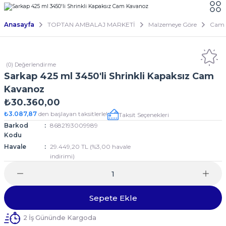
Anasayfa
TOPTAN AMBALAJ MARKETİ
Malzemeye Göre
Cam
(0) Değerlendirme
Sarkap 425 ml 3450'li Shrinkli Kapaksız Cam
Kavanoz
₺30.360,00
₺3.087,87
den başlayan taksitlerle!
Taksit Seçenekleri
Barkod
8682193009989
Kodu
Havale
29.449,20 TL (%3,00 havale
indirimi)
Sepete Ekle
2 İş Gününde Kargoda