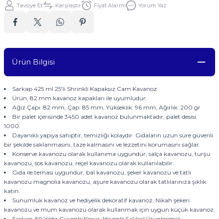
Tavsiye Et
Karşılaştır
Fiyat Alarmı
Yorum Yaz
Ürün Bilgisi
Sarkap 425 ml 25'li Shrinkli Kapaksız Cam Kavanoz
Ürün, 82 mm kavanoz kapakları ile uyumludur.
Ağız Çapı: 82 mm, Çap: 85 mm, Yükseklik: 96 mm, Ağırlık: 200 gr
Bir palet içerisinde 3450 adet kavanoz bulunmaktadır, palet desisi:
1000.
Dayanıklı yapıya sahiptir, temizliği kolaydır. Gıdaların uzun süre güvenli
bir şekilde saklanmasını, taze kalmasını ve lezzetini korumasını sağlar.
Konserve kavanozu olarak kullanıma uygundur, salça kavanozu, turşu
kavanozu, sos kavanozu, reçel kavanozu olarak kullanılabilir.
Gıda ile teması uygundur, bal kavanozu, şeker kavanozu ve tatlı
kavanozu magnolia kavanozu, aşure kavanozu olarak tatlılarınıza şıklık
katın.
Sunumluk kavanoz ve hediyelik dekoratif kavanoz. Nikah şekeri
kavanozu ve mum kavanozu olarak kullanmak için uygun küçük kavanoz.
Sarkap, 50 Yıldır Güvenle Korur, Hijyenle Saklar! Ürünlerimiz