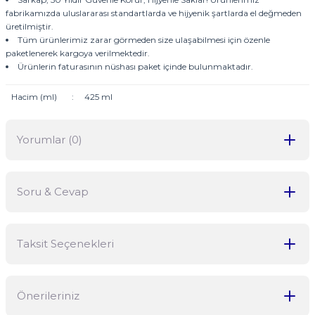
fabrikamızda uluslararası standartlarda ve hijyenik şartlarda el değmeden
üretilmiştir.
Tüm ürünlerimiz zarar görmeden size ulaşabilmesi için özenle
paketlenerek kargoya verilmektedir.
Ürünlerin faturasının nüshası paket içinde bulunmaktadır.
Hacim (ml)
:
425 ml
Yorumlar (0)
Soru & Cevap
Bu ürüne ilk yorumu siz yapın!
Taksit Seçenekleri
Yorum Yaz
Ürün hakkında henüz soru sorulmamış.
Önerileriniz
Soru Sor