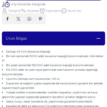
2 İş Gününde Kargoda
Tavsiye Et
Karşılaştır
Fiyat Alarmı
Yorum Yaz
Ürün Bilgisi
Sarkap 43 mm Kavanoz Kapağı
Bir koli içerisinde 3000 adet kavanoz kapağı bulunmaktadır. Koli desisi:
17
Bir palet içerisinde 135.000 adet kavanoz kapağı bulunmaktadır.
312.000 adet ve üzeri siparişlerinizde özel tasarım ve baskı seçeneği
bulunmaktadır.
Uyumlu Sarkap cam kavanozlar: 40 cc
Dayanıklı ve sağlam yapısı sayesinde de kavanozların güvenli bir şekilde
kapanmasını garantiler.
Yüksek kaliteli malzemelerden üretilen kapaklar, sızdırmaz ve hava
geçirmez yapıları sayesinde gıdaların lezzetini ve besin değerini korur.
Salça, turşu, reçel, konserve vb. yapımında güvenle kullanılabilir.
Kapağa ilk defa siz dokunun! Ürünlerimiz fabrikamızda uluslararası