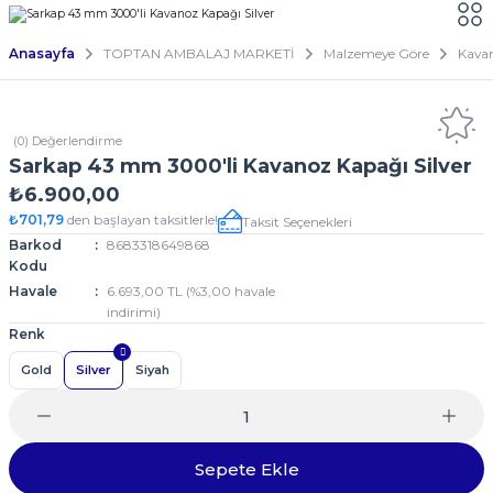
Anasayfa
TOPTAN AMBALAJ MARKETİ
Malzemeye Göre
Kava
(0) Değerlendirme
Sarkap 43 mm 3000'li Kavanoz Kapağı Silver
₺6.900,00
₺701,79
den başlayan taksitlerle!
Taksit Seçenekleri
Barkod
8683318649868
Kodu
Havale
6.693,00 TL (%3,00 havale
indirimi)
Renk
Gold
Silver
Siyah
Sepete Ekle