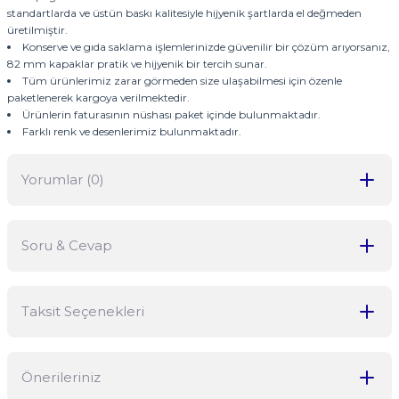
standartlarda ve üstün baskı kalitesiyle hijyenik şartlarda el değmeden
üretilmiştir.
Konserve ve gıda saklama işlemlerinizde güvenilir bir çözüm arıyorsanız,
82 mm kapaklar pratik ve hijyenik bir tercih sunar.
Tüm ürünlerimiz zarar görmeden size ulaşabilmesi için özenle
paketlenerek kargoya verilmektedir.
Ürünlerin faturasının nüshası paket içinde bulunmaktadır.
Farklı renk ve desenlerimiz bulunmaktadır.
Yorumlar (0)
Soru & Cevap
Bu ürüne ilk yorumu siz yapın!
Taksit Seçenekleri
Yorum Yaz
Ürün hakkında henüz soru sorulmamış.
Önerileriniz
Soru Sor