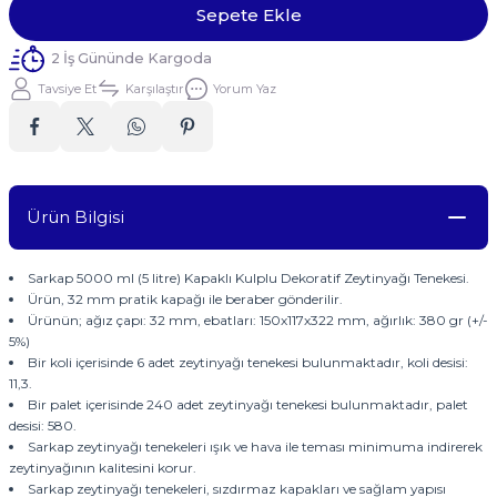
Sepete Ekle
2 İş Gününde Kargoda
Tavsiye Et
Karşılaştır
Yorum Yaz
Ürün Bilgisi
Sarkap 5000 ml (5 litre) Kapaklı Kulplu Dekoratif Zeytinyağı Tenekesi.
Ürün, 32 mm pratik kapağı ile beraber gönderilir.
Ürünün; ağız çapı: 32 mm, ebatları: 150x117x322 mm, ağırlık: 380 gr (+/-
5%)
Bir koli içerisinde 6 adet zeytinyağı tenekesi bulunmaktadır, koli desisi:
11,3.
Bir palet içerisinde 240 adet zeytinyağı tenekesi bulunmaktadır, palet
desisi: 580.
Sarkap zeytinyağı tenekeleri ışık ve hava ile teması minimuma indirerek
zeytinyağının kalitesini korur.
Sarkap zeytinyağı tenekeleri, sızdırmaz kapakları ve sağlam yapısı