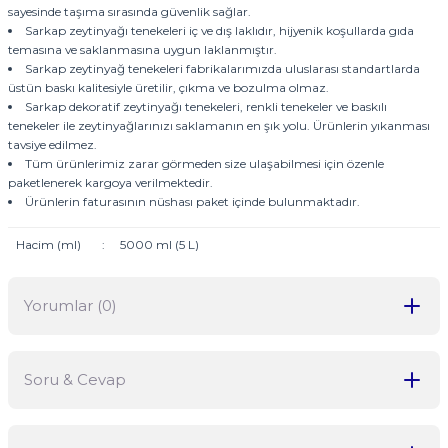
sayesinde taşıma sırasında güvenlik sağlar.
Sarkap zeytinyağı tenekeleri iç ve dış laklıdır, hijyenik koşullarda gıda
temasına ve saklanmasına uygun laklanmıştır.
Sarkap zeytinyağ tenekeleri fabrikalarımızda uluslarası standartlarda
üstün baskı kalitesiyle üretilir, çıkma ve bozulma olmaz.
Sarkap dekoratif zeytinyağı tenekeleri, renkli tenekeler ve baskılı
tenekeler ile zeytinyağlarınızı saklamanın en şık yolu. Ürünlerin yıkanması
tavsiye edilmez.
Tüm ürünlerimiz zarar görmeden size ulaşabilmesi için özenle
paketlenerek kargoya verilmektedir.
Ürünlerin faturasının nüshası paket içinde bulunmaktadır.
Hacim (ml)
:
5000 ml (5 L)
Yorumlar (0)
Soru & Cevap
Bu ürüne ilk yorumu siz yapın!