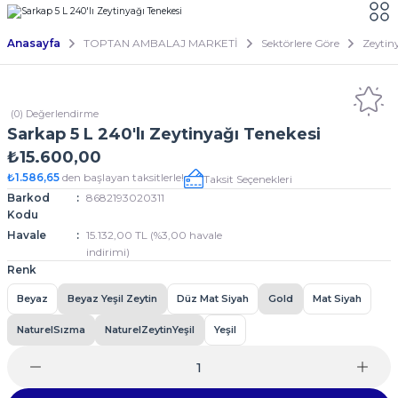
Anasayfa
TOPTAN AMBALAJ MARKETİ
Sektörlere Göre
Zeytin
(0) Değerlendirme
Sarkap 5 L 240'lı Zeytinyağı Tenekesi
₺15.600,00
₺1.586,65
den başlayan taksitlerle!
Taksit Seçenekleri
Barkod
8682193020311
Kodu
Havale
15.132,00 TL (%3,00 havale
indirimi)
Renk
Beyaz
Beyaz Yeşil Zeytin
Düz Mat Siyah
Gold
Mat Siyah
NaturelSızma
NaturelZeytinYeşil
Yeşil