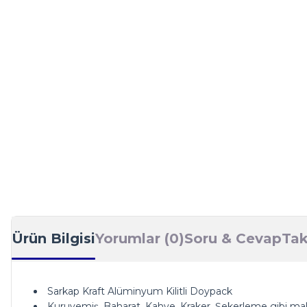
Ürün Bilgisi
Yorumlar (0)
Soru & Cevap
Tak
Sarkap Kraft Alüminyum Kilitli Doypack
Kuruyemiş, Baharat, Kahve, Kraker, Şekerleme gibi mal