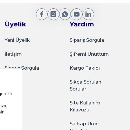
₺150,0
Gönder
Üyelik
Yardım
Sepete Ekle
Yeni Üyelik
Sipariş Sorgula
İletişim
Şifremi Unuttum
Sarkap
Çanta Sarı
25'li 18X8X24 Beyaz Burgu Saplı Kraf
Sipariş Sorgula
Kargo Takibi
Sıkça Sorulan
ağlam oluyor. Kaliteli
Sorular
₺150,0
Site Kullanım
Sepete Ekle
Kılavuzu
Sarkap Ürün