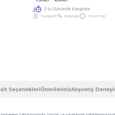
11,5x18,5
8,5x14,5
2 İş Gününde Kargoda
Tavsiye Et
Karşılaştır
Yorum Yaz
sit Seçenekleri
Önerileriniz
Alışveriş Deney
zemelerin saklanmasında, toptan ve perakende paketlenmesinde ku