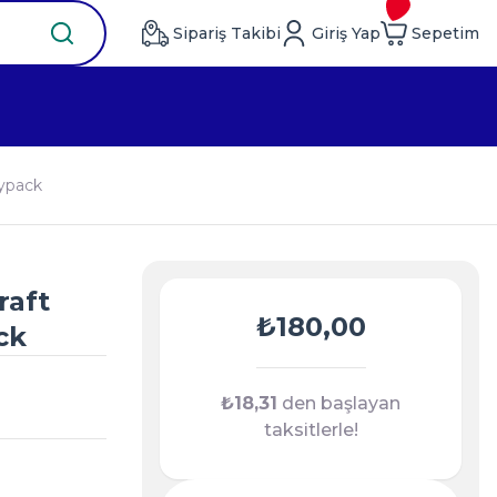
Sipariş Takibi
Giriş Yap
Sepetim
oypack
raft
₺180,00
ck
₺18,31
den başlayan
taksitlerle!