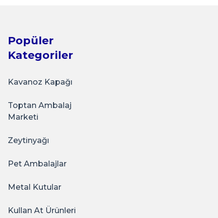
0
Popüler
Kategoriler
Kavanoz Kapağı
Toptan Ambalaj
t Kağıt Poşet Çanta AçıkPembe
Marketi
Zeytinyağı
0
Pet Ambalajlar
Metal Kutular
Kullan At Ürünleri