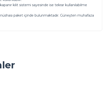
apanır kilit sistemi sayesinde ise tekrar kullanılabilme
ın nüshası paket içinde bulunmaktadır. Güneşten muhafaza
a iletebilirsiniz.
nler
aft Kağıt Poşet Çanta Turuncu