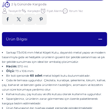
2 İş Gününde Kargoda
Tavsiye Et
Karşılaştır
Fiyat Alarmı
Yorum Yaz
Ürün Bilgisi
Sarkap 73x106 mm Metal Köşeli Kutu, dayanıklı metal yapısı ve modern
tasarımıyla gıda ve hediyelik ürünlerin güvenli bir şekilde saklanması ve şık
bir şekilde sunulması için ideal bir ambalaj çözümüdür.
Hacim:
570 ml.
Ölçü:
73 x 106 mm.
Bir koli içerisinde
60 adet
metal köşeli kutu bulunmaktadır.
Gıda ile temasa uygundur. Çikolata, kurabiye, şekerleme, lokum, kahve,
çay, baharat ve benzeri gıda ürünlerinin tazeliğini, aromasını ve lezzetini
uzun süre korumaya yardımcı olur.
Kahve kutusu, çay kutusu ve ofis kutusu olarak kullanıma uygundur.
Siparişleriniz, ürünlerin zarar görmemesi için özenle paketlenerek
kargoya teslim edilmektedir.
Ürün faturasının bir nüshası paket içerisinde gönderilmektedir.