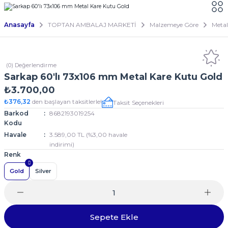
Anasayfa
TOPTAN AMBALAJ MARKETİ
Malzemeye Göre
Metal
(0) Değerlendirme
Sarkap 60'lı 73x106 mm Metal Kare Kutu Gold
₺3.700,00
₺376,32
den başlayan taksitlerle!
Taksit Seçenekleri
Barkod
8682193019254
Kodu
Havale
3.589,00 TL (%3,00 havale
indirimi)
Renk
Gold
Silver
Sepete Ekle