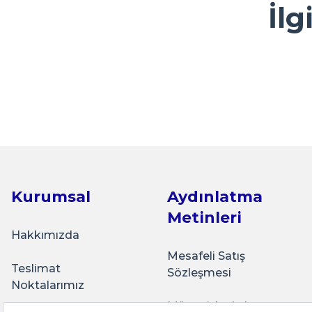
İlg
Kolay ve ulaşılabilir
Ürün açıklamasında eksik bilgiler bulunuyor.
Y... A... | 23/04/2026
Ürün bilgilerinde hatalar bulunuyor.
Ürün fiyatı diğer sitelerden daha pahalı.
çok sık ziyaret ettiğim bir alışveriş sitesi olmaya başlad
Sarkap
Bu ürüne benzer farklı alternatifler olmalı.
güzel bir firma.
Sarkap 250 ml Marasca 50'li Yeşil Cam Şişesi Yağdanl
K... Ç... | 22/04/2026
Basit kullanışlı arayüz
₺1.080,00
E... G... | 23/03/2026
Kurumsal
Aydınlatma
Sepete Ekle
Metinleri
Tohum Saklamak için çok güzel
Hakkımızda
İ... A... | 15/03/2026
Mesafeli Satış
Teslimat
Sözleşmesi
Sarkap
Noktalarımız
İyi memnunum
Sarkap 250 ml Marasca 50'li Şeffaf Cam Zeytinyağı Ş
Müşteri Aydınlatma