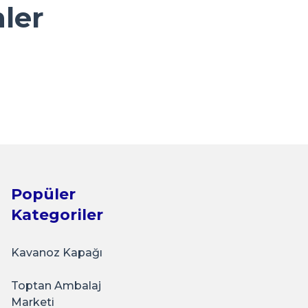
nler
Sarkap
Yeşil Cam Şişesi Yağdanlık Yeşil - Akıtmalı
₺1.125,00
Popüler
Kategoriler
Kavanoz Kapağı
Toptan Ambalaj
Marketi