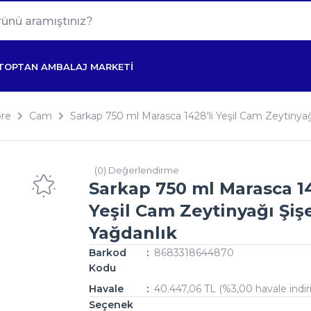
TOPTAN AMBALAJ MARKETİ
re
Cam
Sarkap 750 ml Marasca 1428'li Yeşil Cam Zeytinyağ
(0) Değerlendirme
Sarkap 750 ml Marasca 14
Yeşil Cam Zeytinyağı Şiş
Yağdanlık
Barkod
8683318644870
Kodu
Havale
40.447,06 TL (%3,00 havale indir
Seçenek