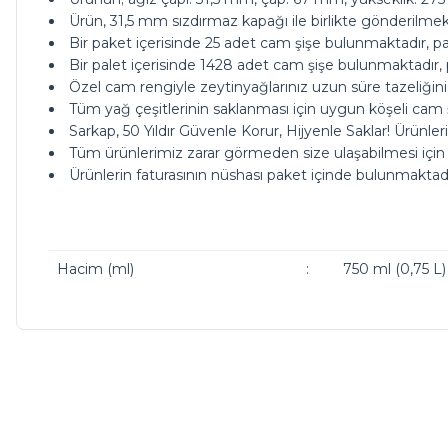
Ürün, 31,5 mm sızdırmaz kapağı ile birlikte gönderilmek
Bir paket içerisinde 25 adet cam şişe bulunmaktadır, pak
Bir palet içerisinde 1428 adet cam şişe bulunmaktadır, p
Özel cam rengiyle zeytinyağlarınız uzun süre tazeliği
Tüm yağ çeşitlerinin saklanması için uygun köşeli cam şiş
Sarkap, 50 Yıldır Güvenle Korur, Hijyenle Saklar! Ürünler
Tüm ürünlerimiz zarar görmeden size ulaşabilmesi için
Ürünlerin faturasının nüshası paket içinde bulunmaktadı
Hacim (ml)
:
750 ml (0,75 L)
ürünleriniz çok güzel kargoda da bi tık daha ucuz olsanız ç
Bu ürünün fiyat bilgisi, resim, ürün açıklamalarında ve diğer ko
Görüş ve önerileriniz için teşekkür ederiz.
M... A... | 13/05/2026
Ürün resmi kalitesiz, bozuk veya görüntülenemiyor.