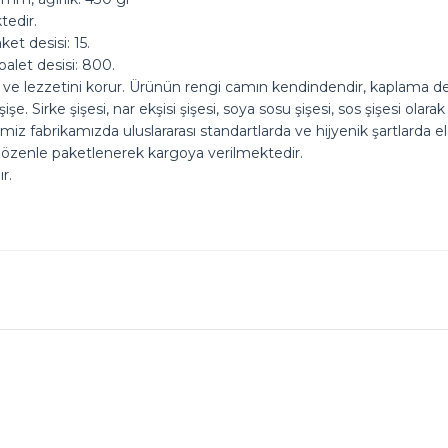
tedir.
et desisi: 15.
alet desisi: 800.
ni ve lezzetini korur. Ürünün rengi camın kendindendir, kaplama 
e. Sirke şişesi, nar ekşisi şişesi, soya sosu şişesi, sos şişesi olar
imiz fabrikamızda uluslararası standartlarda ve hijyenik şartlarda 
 özenle paketlenerek kargoya verilmektedir.
r.
ok seviniriz
nularda yetersiz gördüğünüz noktaları öneri formunu kullanarak tarafımız
Ürün hakkında henüz soru sorulmamış.
Bu ürüne ilk yorumu siz yapın!