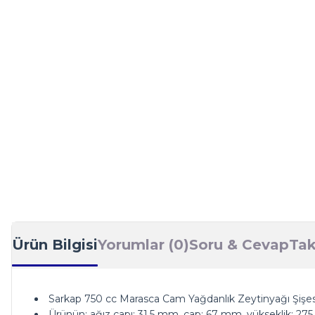
Ürün Bilgisi
Yorumlar (0)
Soru & Cevap
Tak
Sarkap 750 cc Marasca Cam Yağdanlık Zeytinyağı Şişes
Ürünün; ağız çapı: 31,5 mm, çap: 67 mm, yükseklik: 275