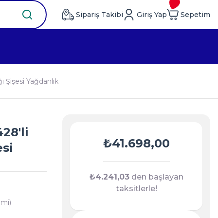
Sipariş Takibi
Giriş Yap
Sepetim
ı Şişesi Yağdanlık
28'li
₺41.698,00
esi
₺4.241,03
den başlayan
taksitlerle!
imi)