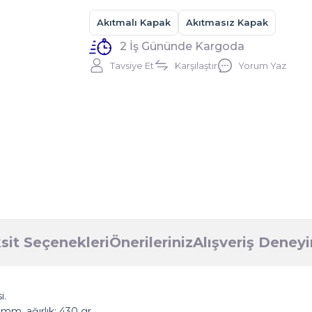
Akıtmalı Kapak
Akıtmasız Kapak
2 İş Gününde Kargoda
Tavsiye Et
Karşılaştır
Yorum Yaz
sit Seçenekleri
Önerileriniz
Alışveriş Deney
i.
 mm, ağırlık: 430 gr