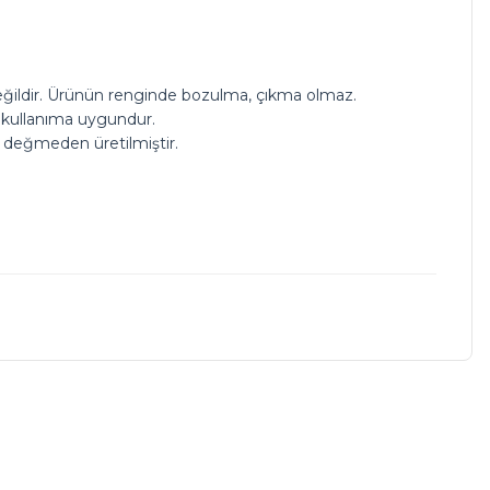
değildir. Ürünün renginde bozulma, çıkma olmaz.
ak kullanıma uygundur.
el değmeden üretilmiştir.
a iletebilirsiniz.