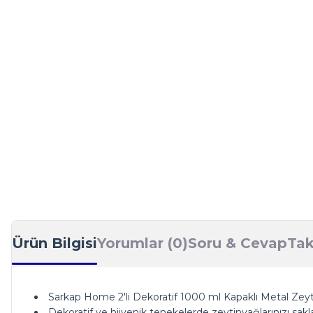
Ürün Bilgisi
Yorumlar (0)
Soru & Cevap
Tak
Sarkap Home 2'li Dekoratif 1000 ml Kapaklı Metal Zeyt
Dekoratif ve hijyenik tenekelerde zeytinyağlarınızı saklay