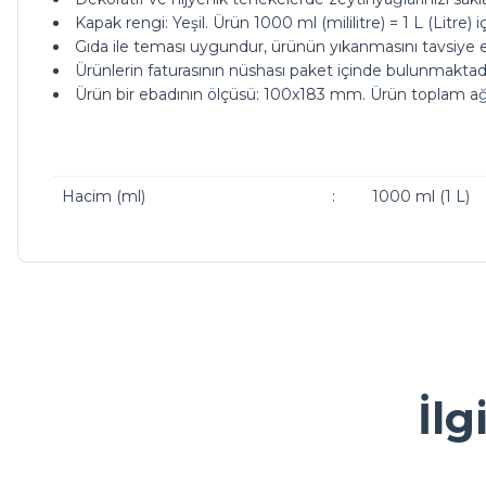
Kapak rengi: Yeşil. Ürün 1000 ml (mililitre) = 1 L (Litre)
Gıda ile teması uygundur, ürünün yıkanmasını tavsiye 
Ürünlerin faturasının nüshası paket içinde bulunmakta
Ürün bir ebadının ölçüsü: 100x183 mm. Ürün toplam ağır
Hacim (ml)
:
1000 ml (1 L)
ürünleriniz çok güzel kargoda da bi tık daha ucuz olsanız ç
Bu ürünün fiyat bilgisi, resim, ürün açıklamalarında ve diğer ko
Görüş ve önerileriniz için teşekkür ederiz.
M... A... | 13/05/2026
Ürün resmi kalitesiz, bozuk veya görüntülenemiyor.
İlg
Kolay ve ulaşılabilir
Ürün açıklamasında eksik bilgiler bulunuyor.
Y... A... | 23/04/2026
Ürün bilgilerinde hatalar bulunuyor.