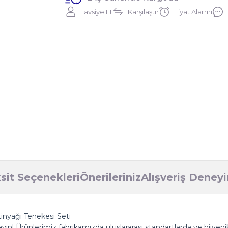
Tavsiye Et
Karşılaştır
Fiyat Alarmı
sit Seçenekleri
Önerileriniz
Alışveriş Deney
inyağı Tenekesi Seti
ın! Ürünlerimiz fabrikamızda uluslararası standartlarda ve hijyenik şa