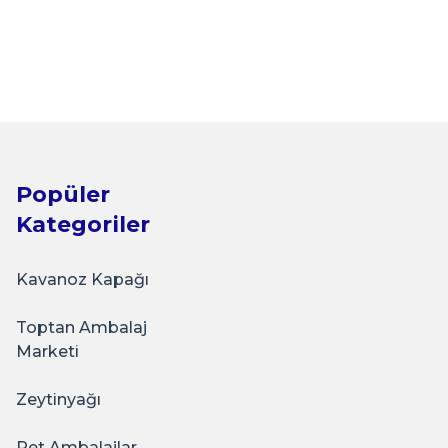
 Zeytinyağ Şişesi Yağdanlık
Popüler
Kategoriler
Kavanoz Kapağı
ap
Toptan Ambalaj
am Zeytinyağ Şişesi Yağdanlık
Marketi
Zeytinyağı
,00
Pet Ambalajlar