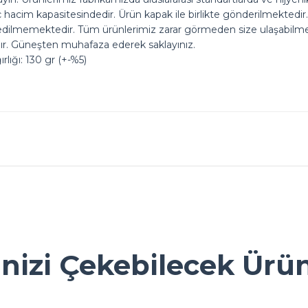
 iç hacim kapasitesindedir. Ürün kapak ile birlikte gönderilmektedir.
edilmemektedir. Tüm ürünlerimiz zarar görmeden size ulaşabilmes
dır. Güneşten muhafaza ederek saklayınız.
lığı: 130 gr (+-%5)
ok seviniriz
nularda yetersiz gördüğünüz noktaları öneri formunu kullanarak tarafımız
Ürün hakkında henüz soru sorulmamış.
Bu ürüne ilk yorumu siz yapın!
inizi Çekebilecek Ürü
Yorum Yaz
Soru Sor