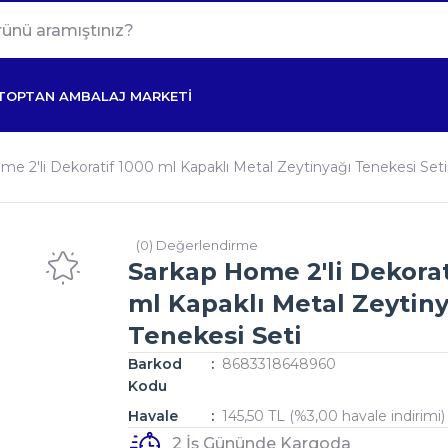
TOPTAN AMBALAJ MARKETİ
e 2'li Dekoratif 1000 ml Kapaklı Metal Zeytinyağı Tenekesi Seti
(0) Değerlendirme
Sarkap Home 2'li Dekorat
ml Kapaklı Metal Zeytiny
Tenekesi Seti
Barkod
8683318648960
Kodu
Havale
145,50 TL (%3,00 havale indirimi)
2 İş Gününde Kargoda