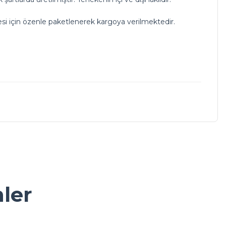
i için özenle paketlenerek kargoya verilmektedir.
a iletebilirsiniz.
nler