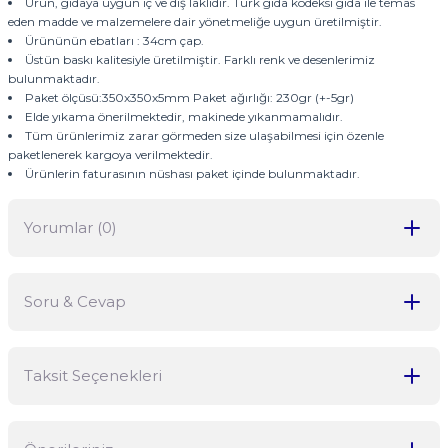
Ürün, gıdaya uygun iç ve dış laklıdır. Türk gıda kodeksi gıda ile temas
eden madde ve malzemelere dair yönetmeliğe uygun üretilmiştir.
Ürününün ebatları : 34cm çap.
Üstün baskı kalitesiyle üretilmiştir. Farklı renk ve desenlerimiz
bulunmaktadır.
Paket ölçüsü:350x350x5mm Paket ağırlığı: 230gr (+-5gr)
Elde yıkama önerilmektedir, makinede yıkanmamalıdır.
Tüm ürünlerimiz zarar görmeden size ulaşabilmesi için özenle
paketlenerek kargoya verilmektedir.
Ürünlerin faturasının nüshası paket içinde bulunmaktadır.
Yorumlar (0)
Soru & Cevap
Bu ürüne ilk yorumu siz yapın!
Taksit Seçenekleri
Yorum Yaz
Ürün hakkında henüz soru sorulmamış.