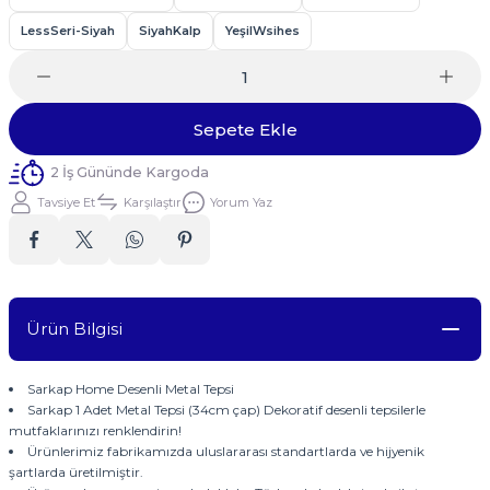
LessSeri-Siyah
SiyahKalp
YeşilWsihes
Sepete Ekle
2 İş Gününde Kargoda
Tavsiye Et
Karşılaştır
Yorum Yaz
Ürün Bilgisi
Sarkap Home Desenli Metal Tepsi
Sarkap 1 Adet Metal Tepsi (34cm çap) Dekoratif desenli tepsilerle
mutfaklarınızı renklendirin!
Ürünlerimiz fabrikamızda uluslararası standartlarda ve hijyenik
şartlarda üretilmiştir.