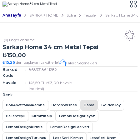
Anasayfa
SARKAP HOME
Sofra
Tepsiler
Sarkap Home 34 cm
(0) Değerlendirme
Sarkap Home 34 cm Metal Tepsi
₺150,00
₺15,26
den başlayan taksitlerle!
Taksit Seçenekleri
Barkod
8683318641282
Kodu
Havale
145,50 TL (%3,00 havale
indirimi)
Renk
BonApetitMaviPembe
BordoWishes
Dama
GoldenJoy
HellenYeşil
KırmızıKalp
LemonDesignBeyaz
LemonDesignKırmızı
LemonDesignLacivert
LemonDesignTuruncu
LessSeri-Kırmızı
LessSeri-Krem