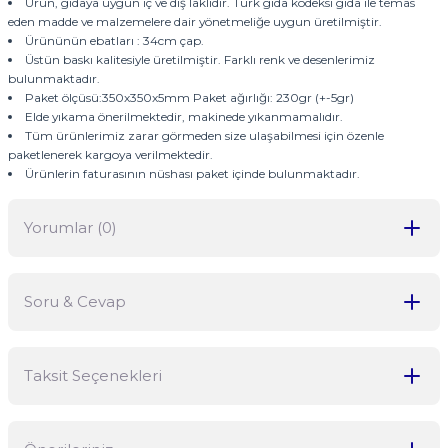
Ürün, gıdaya uygun iç ve dış laklıdır. Türk gıda kodeksi gıda ile temas
eden madde ve malzemelere dair yönetmeliğe uygun üretilmiştir.
Ürününün ebatları : 34cm çap.
Üstün baskı kalitesiyle üretilmiştir. Farklı renk ve desenlerimiz
bulunmaktadır.
Paket ölçüsü:350x350x5mm Paket ağırlığı: 230gr (+-5gr)
Elde yıkama önerilmektedir, makinede yıkanmamalıdır.
Tüm ürünlerimiz zarar görmeden size ulaşabilmesi için özenle
paketlenerek kargoya verilmektedir.
Ürünlerin faturasının nüshası paket içinde bulunmaktadır.
Yorumlar (0)
Soru & Cevap
Bu ürüne ilk yorumu siz yapın!
Taksit Seçenekleri
Yorum Yaz
Ürün hakkında henüz soru sorulmamış.