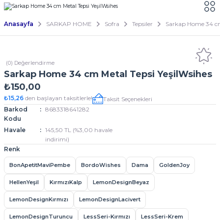
Anasayfa
SARKAP HOME
Sofra
Tepsiler
Sarkap Home 34 cm 
(0) Değerlendirme
Sarkap Home 34 cm Metal Tepsi YeşilWsihes
₺150,00
₺15,26
den başlayan taksitlerle!
Taksit Seçenekleri
Barkod
8683318641282
Kodu
Havale
145,50 TL (%3,00 havale
indirimi)
Renk
BonApetitMaviPembe
BordoWishes
Dama
GoldenJoy
HellenYeşil
KırmızıKalp
LemonDesignBeyaz
LemonDesignKırmızı
LemonDesignLacivert
LemonDesignTuruncu
LessSeri-Kırmızı
LessSeri-Krem