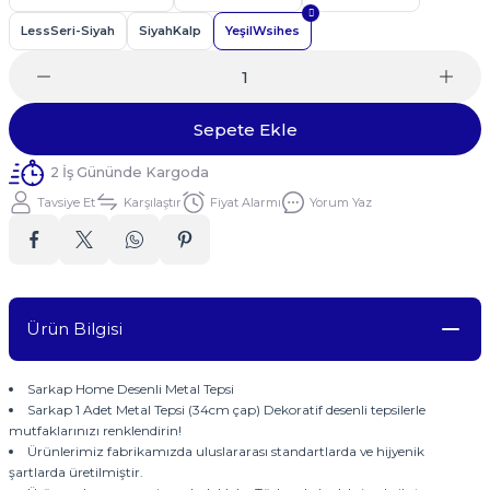
LessSeri-Siyah
SiyahKalp
YeşilWsihes
Sepete Ekle
2 İş Gününde Kargoda
Tavsiye Et
Karşılaştır
Fiyat Alarmı
Yorum Yaz
Ürün Bilgisi
Sarkap Home Desenli Metal Tepsi
Sarkap 1 Adet Metal Tepsi (34cm çap) Dekoratif desenli tepsilerle
mutfaklarınızı renklendirin!
Ürünlerimiz fabrikamızda uluslararası standartlarda ve hijyenik
şartlarda üretilmiştir.