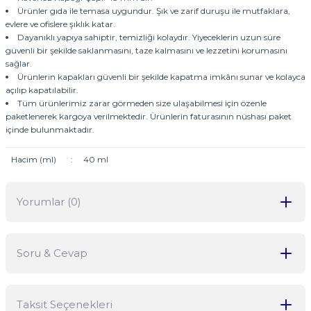
Ürünler gıda ile temasa uygundur. Şık ve zarif duruşu ile mutfaklara,
evlere ve ofislere şıklık katar.
Dayanıklı yapıya sahiptir, temizliği kolaydır. Yiyeceklerin uzun süre
güvenli bir şekilde saklanmasını, taze kalmasını ve lezzetini korumasını
sağlar.
Ürünlerin kapakları güvenli bir şekilde kapatma imkânı sunar ve kolayca
açılıp kapatılabilir.
Tüm ürünlerimiz zarar görmeden size ulaşabilmesi için özenle
paketlenerek kargoya verilmektedir. Ürünlerin faturasının nüshası paket
içinde bulunmaktadır.
Hacim (ml)
:
40 ml
Yorumlar (0)
Soru & Cevap
Bu ürüne ilk yorumu siz yapın!
Taksit Seçenekleri
Yorum Yaz