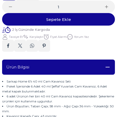
Sepete Ekle
2 İş Gününde Kargoda
Tavsiye Et
Karşılaştır
Fiyat Alarmı
Yorum Yaz
Ürün Bilgisi
Sarkap Home 6'lı 40 ml Cam Kavanoz Seti
Paket İçerisinde 6 Adet 40 ml Şeffaf Yuvarlak Cam Kavanoz, 6 Adet
metal kapak bulunmaktadır.
6 adet Ürünün her biri 40 ml Cam Kavanoz kapasitesindedir. Şekerleme
ürünleri için kullanıma uygundur.
Ürün Boyutları; Taban Çapı; 58 mm - Ağız Çapı 36 mm - Yüksekliği: 50
mm.
Kavanoz Kapağı Çapı: 43 mm'dir.