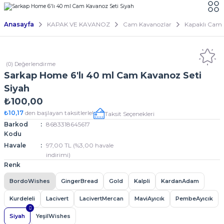
Anasayfa
KAPAK VE KAVANOZ
Cam Kavanozlar
Kapaklı Cam 
(0) Değerlendirme
Sarkap Home 6'lı 40 ml Cam Kavanoz Seti
Siyah
₺100,00
₺10,17
den başlayan taksitlerle!
Taksit Seçenekleri
Barkod
8683318645617
Kodu
Havale
97,00 TL (%3,00 havale
indirimi)
Renk
BordoWishes
GingerBread
Gold
Kalpli
KardanAdam
Kurdeleli
Lacivert
LacivertMercan
MaviAyıcık
PembeAyıcık
Siyah
YeşilWishes