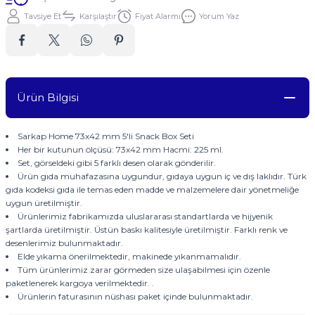
Tavsiye Et
Karşılaştır
Fiyat Alarmı
Yorum Yaz
Ürün Bilgisi
Sarkap Home 73x42 mm 5'li Snack Box Seti
Her bir kutunun ölçüsü: 73x42 mm Hacmi: 225 ml.
Set, görseldeki gibi 5 farklı desen olarak gönderilir.
Ürün gıda muhafazasına uygundur, gıdaya uygun iç ve dış laklıdır. Türk
gıda kodeksi gıda ile temas eden madde ve malzemelere dair yönetmeliğe
uygun üretilmiştir.
Ürünlerimiz fabrikamızda uluslararası standartlarda ve hijyenik
şartlarda üretilmiştir. Üstün baskı kalitesiyle üretilmiştir. Farklı renk ve
desenlerimiz bulunmaktadır.
Elde yıkama önerilmektedir, makinede yıkanmamalıdır.
Tüm ürünlerimiz zarar görmeden size ulaşabilmesi için özenle
paketlenerek kargoya verilmektedir. .
Ürünlerin faturasının nüshası paket içinde bulunmaktadır.