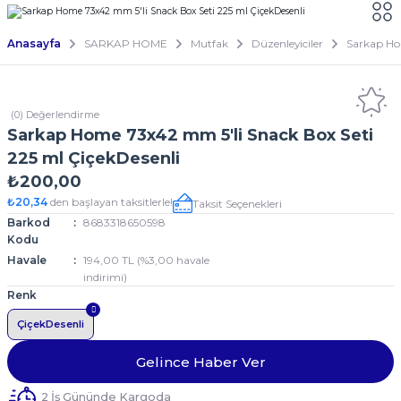
Anasayfa
SARKAP HOME
Mutfak
Düzenleyiciler
Sarkap Ho
(0) Değerlendirme
Sarkap Home 73x42 mm 5'li Snack Box Seti
225 ml ÇiçekDesenli
₺200,00
₺20,34
den başlayan taksitlerle!
Taksit Seçenekleri
Barkod
8683318650598
Kodu
Havale
194,00 TL (%3,00 havale
indirimi)
Renk
ÇiçekDesenli
Gelince Haber Ver
2 İş Gününde Kargoda