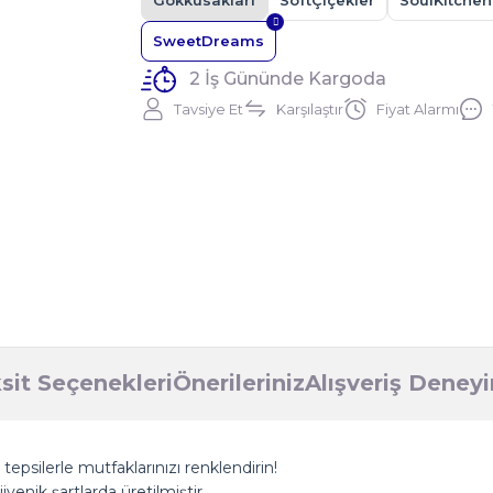
Gokkusakları
SoftÇiçekler
SoulKitchen
SweetDreams
2 İş Gününde Kargoda
Tavsiye Et
Karşılaştır
Fiyat Alarmı
sit Seçenekleri
Önerileriniz
Alışveriş Deney
epsilerle mutfaklarınızı renklendirin!
yenik şartlarda üretilmiştir.