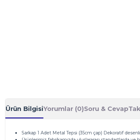
Ürün Bilgisi
Yorumlar (0)
Soru & Cevap
Tak
Sarkap 1 Adet Metal Tepsi (35cm çap) Dekoratif desenli t
Ürünlerimiz fabrikamızda uluslararası standartlarda ve hij