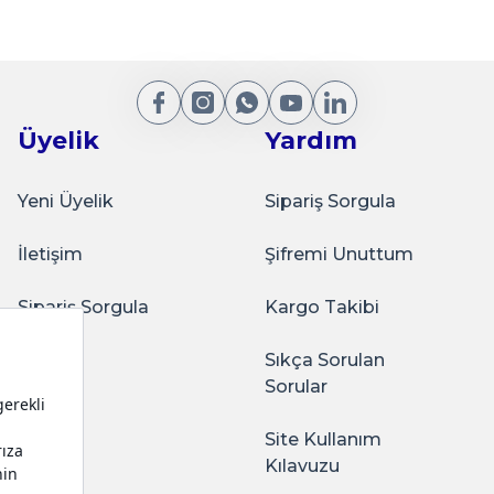
Gönder
Üyelik
Yardım
Sepete Ekle
Yeni Üyelik
Sipariş Sorgula
İletişim
Şifremi Unuttum
ervis Tepsisi BRONZ
Sarkap Home 16x35 cm 6'lı 
Sipariş Sorgula
Kargo Takibi
Sıkça Sorulan
ağlam oluyor. Kaliteli
Sorular
Site Kullanım
Sepete Ekle
Kılavuzu