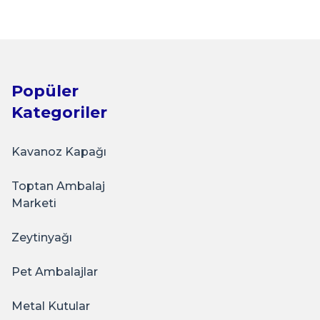
₺250,00
Popüler
Kategoriler
Kavanoz Kapağı
Sarkap
Toptan Ambalaj
Oval Sunumluk Metal Servis Tepsisi AçıkBronz
Marketi
Zeytinyağı
₺250,00
Pet Ambalajlar
Metal Kutular