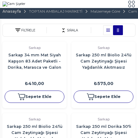
Anasayfa
TOPTAN AMBALAJ MARKETİ
Malzemeye Göre
Cam
FİLTRELE
SIRALA
Sarkap
Sarkap
Sarkap 34 mm Mat Siyah
Sarkap 250 ml Biolio 24'lü
Kapşon 83 Adet Paketli -
Cam Zeytinyağı Şişesi
Dorika, Marasca ve Galon
Yağdanlık Akıtmasız
Cam Şişeler
₺410,00
₺575,00
Sepete Ekle
Sepete Ekle
Sarkap
Sarkap
Sarkap 250 ml Biolio 24'lü
Sarkap 250 ml Dorika 50'li
Cam Zeytinyağı Şişesi
Cam Zeytinyağı Şişesi