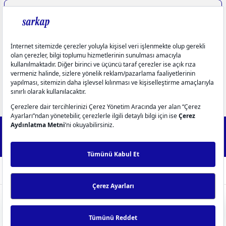
Aydınlatma Metinleri
Üyelik
Yardım
Popüler Kategoriler
info@sarkap.com
İletişim Bilgilerimiz
Müşteri Hizmetleri
0549 270 72 72
0549 270 72 72
2025 Forest - IdeaSoft Next © Tüm hakları saklıdır.
256Bit SSL
Sertifikası ile %100 güvenli alışveriş!
WhatsApp Destek
ideasoft
ile
e-
hazırlandı.
ticaret
0
paketleri