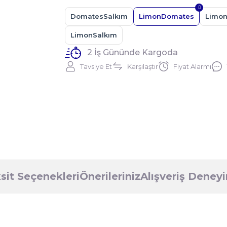
DomatesSalkım
LimonDomates
Limo
LimonSalkım
2 İş Gününde Kargoda
Tavsiye Et
Karşılaştır
Fiyat Alarmı
sit Seçenekleri
Önerileriniz
Alışveriş Deney