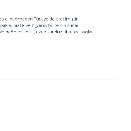
arda el değmeden Türkiye'de üretilmiştir
klar pratik ve hijyenik bir tercih sunar
sin değerini korur, uzun süreli muhafaza sağlar
a iletebilirsiniz.