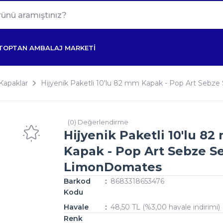
TOPTAN AMBALAJ MARKETİ
Kapaklar
Hijyenik Paketli 10'lu 82 mm Kapak - Pop Art Sebz
(0) Değerlendirme
Hijyenik Paketli 10'lu 8
Kapak - Pop Art Sebze Se
LimonDomates
Barkod
8683318653476
Kodu
Havale
48,50 TL (%3,00 havale indirimi)
Renk