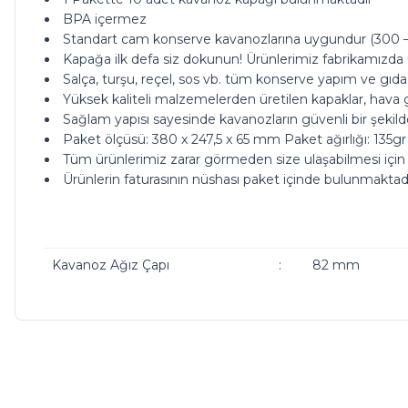
BPA içermez
Standart cam konserve kavanozlarına uygundur (300 – 
Kapağa ilk defa siz dokunun! Ürünlerimiz fabrikamızda ul
Salça, turşu, reçel, sos vb. tüm konserve yapım ve gıda 
Yüksek kaliteli malzemelerden üretilen kapaklar, hava g
Sağlam yapısı sayesinde kavanozların güvenli bir şekil
Paket ölçüsü: 380 x 247,5 x 65 mm Paket ağırlığı: 135gr 
Tüm ürünlerimiz zarar görmeden size ulaşabilmesi için
Ürünlerin faturasının nüshası paket içinde bulunmaktad
Kavanoz Ağız Çapı
:
82 mm
ürünleriniz çok güzel kargoda da bi tık daha ucuz olsanız ç
Bu ürünün fiyat bilgisi, resim, ürün açıklamalarında ve diğer ko
Görüş ve önerileriniz için teşekkür ederiz.
M... A... | 13/05/2026