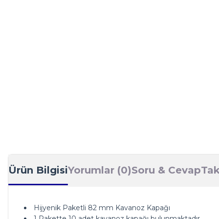
Ürün Bilgisi
Yorumlar (0)
Soru & Cevap
Tak
Hijyenik Paketli 82 mm Kavanoz Kapağı
1 Pakette 10 adet kavanoz kapağı bulunmaktadır