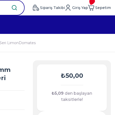
Sipariş Takibi
Giriş Yap
Sepetim
e Seri LimonDomates
2 mm
₺50,00
ri
₺5,09
den başlayan
taksitlerle!