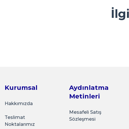
Ürün resmi kalitesiz, bozuk veya görüntülenemiyor.
İlg
Kolay ve ulaşılabilir
Ürün açıklamasında eksik bilgiler bulunuyor.
Y... A... | 23/04/2026
Ürün bilgilerinde hatalar bulunuyor.
Ürün fiyatı diğer sitelerden daha pahalı.
çok sık ziyaret ettiğim bir alışveriş sitesi olmaya başlad
Sarkap
Bu ürüne benzer farklı alternatifler olmalı.
güzel bir firma.
Hijyenik Paketli 10'lu 82 mm Kapak - With Love S
K... Ç... | 22/04/2026
Basit kullanışlı arayüz
₺50,00
E... G... | 23/03/2026
Kurumsal
Aydınlatma
Sepete Ekle
Metinleri
Tohum Saklamak için çok güzel
Hakkımızda
İ... A... | 15/03/2026
Mesafeli Satış
Teslimat
Sözleşmesi
Sarkap
Noktalarımız
İyi memnunum
Hijyenik Paketli 10'lu 82 mm Kapak - Jams Cherry