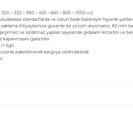
320 – 330 – 380 – 425 – 660 – 850 – 1000 cc)
uslararası standartlarda ve üstün baskı kalitesiyle hijyenik şartl
saklama ihtiyaçlarınıza güvenilir bir çözüm arıyorsanız, 82 mm kapa
eçirmez ve sızdırmaz yapıları sayesinde gıdaların lezzetini ve be
de kapanmasını garantiler
(+-5gr)
 özenle paketlenerek kargoya verilmektedir
ır
ok seviniriz
nularda yetersiz gördüğünüz noktaları öneri formunu kullanarak tarafımız
Ürün hakkında henüz soru sorulmamış.
Bu ürüne ilk yorumu siz yapın!